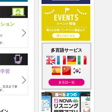
ーション
で
す。
多言語サービス
語学習
多言語一覧
、文法まで多
す。