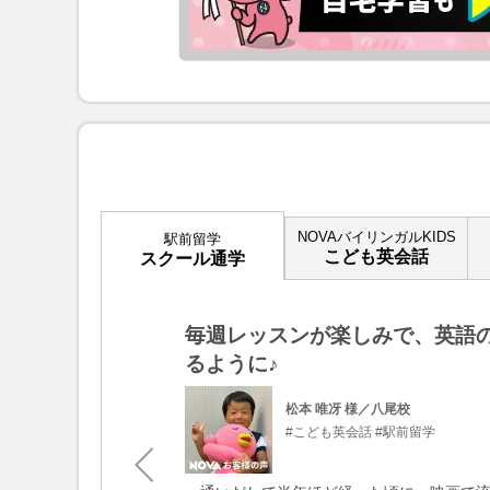
NOVAバイリンガルKIDS
駅前留学
こども英会話
スクール通学
毎週レッスンが楽しみで、英語
るように♪
校
#駅前留学
松本 唯冴 様／八尾校
#こども英会話
#駅前留学
英語で話すことに対し