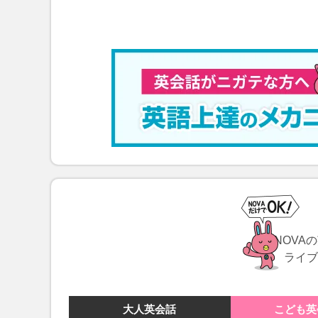
NOVA
ライブ
大人
英会話
こども
英