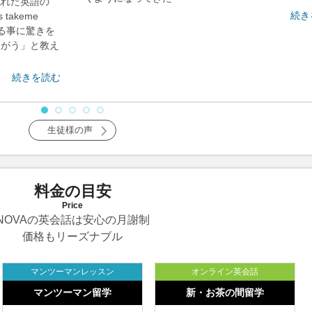
れた英語の
続き
e
る事に驚きを
ちがう」と教え
続きを読む
生徒様の声
料金の目安
Price
NOVAの英会話は安心の月謝制
価格もリーズナブル
マンツーマンレッスン
オンライン英会話
マンツーマン留学
新・お茶の間留学