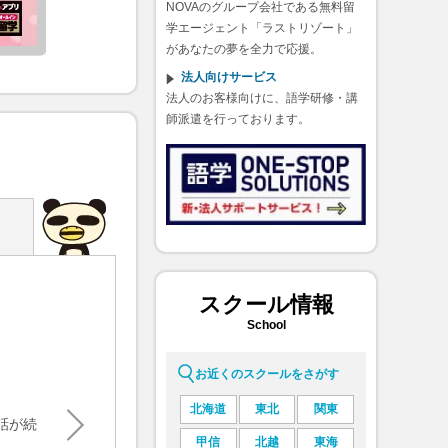
NOVAのグループ会社である無料留
学エージェント「ラストリゾート」
があなたの夢を全力で応援。
法人向けサービス
法人のお客様向けに、語学研修・講
師派遣を行っております。
スクール情報
外国人に話しかけられ楽しく会話ができた
School
池田太陽 様／朝倉街道校
#フリープラン(グループ)
#駅前留学
お近くのスクールをさがす
北海道
東北
関東
話が続
学校やバイト先などで外国人に話しかけられた時に、楽
甲信
北越
東海
しく会話ができたこと。