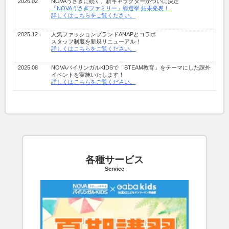
2026.02
NOVAうさぎに続く、新キャラクターがついに決定
「NOVAうさぎファミリー」総選挙 結果発表！
詳しくはこちらをご覧ください。
2025.12
人気ファッションブランドANAPとコラボ
スタッフ制服を新規リニューアル！
詳しくはこちらをご覧ください。
2025.08
NOVAバイリンガルKIDSで「STEAM教育」をテーマにした課外
イベントを実施いたします！
詳しくはこちらをご覧ください。
2025.03
駅前留学NOVA 新NOVAうさぎＣMが完成！
3月よりTV-CM公開
中です！
詳しくはこちらをご覧ください。
2025.02
「株式会社朝日出版社」の株式取得と旧NOVA受講生様向け
「優遇措置」制度受付のご案内
詳しくはこちらをご覧ください
各種サービス
2025.02
NOVAイメージキャラクター宮﨑優さんTV-CM第2弾を2月から
Service
全国で順次放映！
詳しくはこちらをご覧ください。
2025.01
中学英語に特化した新サービス「
NOVA中学英語専科
」誕生！
2025年4月より第1期スタート。先行予約受付中！
公式サイトはこちら。
プレスリリースはこちら。