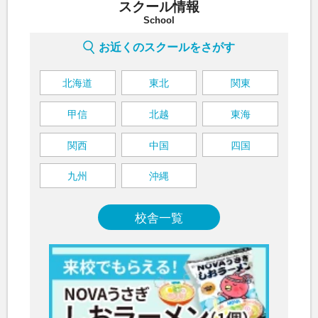
スクール情報
に向けて頑張って欲しいです。（M様）英語を通じて
(里
School
色々な分野に触れていければいいなと思います！
フレ
国人
お近くのスクールをさがす
たこ
てい
たい
北海道
東北
関東
語学
した
甲信
北越
東海
た。
語を
関西
中国
四国
九州
沖縄
校舎一覧