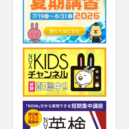
2024.11
NOVAバイリンガルKIDS「冬期講習2024」のご案内
外国人講師のLIVE配信！
詳しくはこちらをご覧ください。
2024.10
俳優の宮﨑優さん主演のNOVA新CMが完成しました！
詳しくはこちらをご覧ください。
2024.08
NOVAバイリンガルKIDSで毎年大人気の課外イベントを実施致
します！
詳しくはこちらをご覧ください。
2024.04
3/30(土)NOVA×Gaba冠試合にて広島ドラゴンフライズが見事勝
利︕
プレスリリースはこちら。
2023.12
NOVAバイリンガルKIDS「2023スピーチコンテスト」結果発表
詳しくはこちらをご覧ください。
プレスリリースはこちら。
2023.08
NOVAうさぎ主演の新CMが完成しました！
詳しくはこちらをご覧ください。
2023.08
NOVAバイリンガルKIDSで「STEAM教育」をテーマにした課外
イベントを実施いたします！
詳しくはこちらをご覧ください。