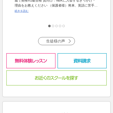
まし
歳で英検®2級合格 質問①：NBKに入会するきっかけ・
KI
理由をお教えください （保護者様）将来、英語に苦手意
★2
識を持たないよう、低学年から英語に触れさせたくて家
加 質問：1、NBKに入学された理由をお教えください。
続きを読む
続き
に近い英会話教室を探していました。複数候補がありま
(保
したが、NBKに体験入学させたところ、先生の「否定せ
ると
ずに褒めて伸ばす」の方針がわが子に合ってそうだと思
た。
い、入学を決めました。 質問②：実際に通わせて、M様
わせること
の英語力UPの実感や変化をお教えください （保護者
れて
様）街中で見かける英文の意味や旅行先の外国人が話す
なり
生徒様の声
言葉が理解できるようになっており、本人は勉強の成果
テスト
を感じて嬉しそうです。 質問③：M様に質問です。NBK
ーチ
の魅力・好きなところをお教えくれますか？ （M様）教
は？
室長が優しく、分かりやすいアドバイスをくれるところ
教室
です。 質問④：見事10歳で英検®2級に合格。対策とし
チを
て取り組んだことをお教えください NOVAで学んだ箇所
スピ
は、次週までに必ず復習し、英単語は数ページでも毎晩
かく
必ずチェックすることを徹底。試験1か月前からは、筆
と。
記とリスニングを毎日交互に解くトレーニングに取り組
質問
んでいました。 質問⑤：M様は合格した時、どんな気持
時の
ちでした？ 飛び上がるくらい嬉しかったです。２次試験
すご
合格の文字が見えたとき、無意識に母と踊っていました
は、
(笑) 質問⑥：次の目標はありますか？ （保護者様）学習
て良かっ
の習慣がついているので継続して英検®の次の級の取得
たバ