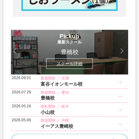
Pickup
最新スクール
豊橋校
スクール詳細
2026.09.01
新規開校
宮城
→
富谷イオンモール校
2026.07.29
新規開校
愛知
→
豊橋校
2026.05.16
移転開校
栃木
→
小山校
2026.05.06
新規開校
沖縄
→
イーアス豊崎校