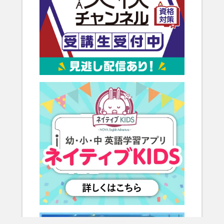
2023.05
NOVA姫路校×Gaba姫路ラーニングスタジオ」がコラボ。姫路
駅前に語学学習の総合施設「English Lab」が誕生。
姫路校の情報はこちら。
Gabaの情報はこちらよりご覧ください。
2023.02
近鉄奈良校が初の「NOVA×Gabaマンツーマン英会話」コラボ
校として、移転リニューアル！
近鉄奈良校の情報はこちら。
Gabaの情報はこちらよりご覧ください。
2023.01
新年度準備をお得にスタート！早得キャンペーン実施中。
詳しくはこちらをご覧ください。
2022.12
NOVAバイリンガルKIDS「2022スピーチコンテスト」結果発表
詳しくはこちらをご覧ください。
2022.11
新年度準備をお得にスタート！スーパー早得キャンペーン実施
中。
＜キャンペーンは終了しました＞
2022.10
NOVAバイリンガルKIDSで「STEAM教育」をテーマにした課外
イベントを実施しました！
詳しくはこちらをご覧ください。
2022.08
NOVAうさぎ20周年記念 新CMが完成！WEBにて先行公開！
詳しくはこちらをご覧ください。
入会キャンペーンも実施中（9月末まで）