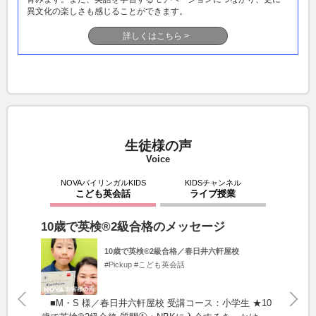
異文化の楽しさも感じることができます。
詳しくはこちら >
生徒様の声
Voice
NOVAバイリンガルKIDS
KIDSチャンネル
こども英会話
ライブ授業
よう
10歳で英検®2級合格のメッセージ
留
10歳で英検®2級合格／春日井六軒屋校
#Pickup
#こども英会話
■M・S 様／春日井六軒屋校 受講コース：小学生 ★10
■豊