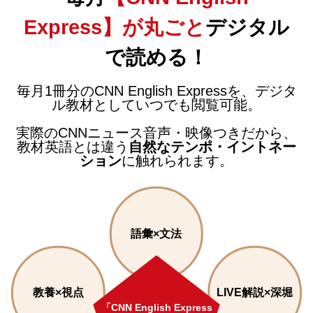
Express】が丸ごと
デジタル
で読める！
毎月1冊分のCNN English Expressを、デジタ
ル教材としていつでも閲覧可能。
実際のCNNニュース音声・映像つきだから、
教材英語とは違う
自然なテンポ・イントネー
ション
に触れられます。
語彙×文法
教養×視点
LIVE解説×深堀
「CNN English Express