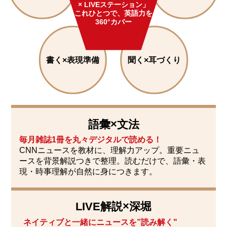
× LIVEステーション」
これひとつで、
英語力を
360°カバー
書く×表現準備
聞く×耳づくり
語彙×文法
毎月雑誌1冊を丸々デジタルで読める！
CNNニュースを教材に、理解力アップ。重要ニュ
ースを背景解説つきで整理。
読むだけで、語彙・表
現・時事理解が自然に身につきます。
LIVE解説×深堀
ネイティブと一緒に
ニュースを”読み解く"