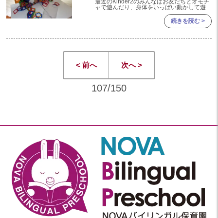
最近のKinder2のみんなはお友だちとオモチ
2020
ャで遊んだり、身体をいっぱい動かして遊ん
だりしています！ パズルやマグネットのお
もちゃも頭を使って上手に組み立てることが
続きを読む >
2020年 12月(19)
上手になってきました♫
2020年 11月(19)
2020年 10月(22)
< 前へ
次へ >
2020年 09月(20)
2020年 08月(20)
107/150
2020年 07月(21)
2020年 06月(22)
2020年 05月(18)
2020年 04月(21)
2020年 03月(19)
2020年 02月(16)
2020年 01月(19)
2019
2019年 12月(20)