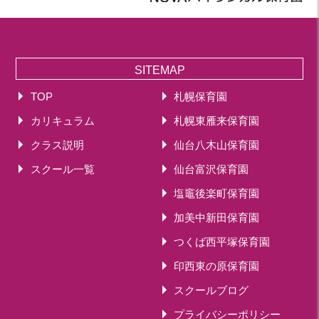
2019年 11月(20)
2019年 10月(21)
2019年 09月(17)
2019年 08月(20)
SITEMAP
2019年 07月(22)
TOP
札幌保育園
2019年 06月(20)
カリキュラム
札幌東雁来保育園
2019年 05月(19)
2019年 04月(5)
クラス説明
仙台八木山保育園
2019年 03月(11)
スクール一覧
仙台富沢保育園
2019年 02月(12)
塩竈後楽町保育園
2019年 01月(15)
加美中新田保育園
2018
つくば西平塚保育園
2018年 12月(12)
印西東の原保育園
2018年 11月(18)
2018年 10月(17)
スクールブログ
2018年 09月(15)
プライバシーポリシー