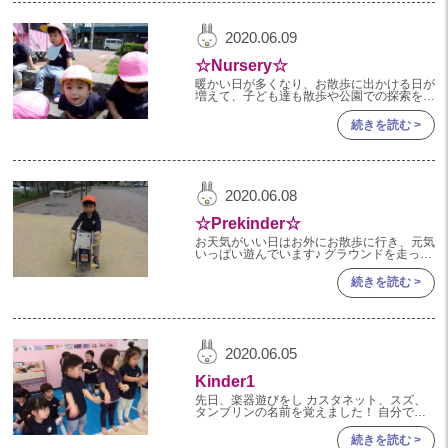
2024年 08月(21)
加美中新田保育園(宮城県)
2020.06.09
2024年 07月(22)
☆Nursery☆
2024年 06月(20)
暖かい日が多くなり、お散歩に出かける日が
増えて、子ども達も散歩や公園での探索を楽
2024年 05月(21)
しんでいます！ 最近では、ダンゴムシや、
あり、カタツムリ等の虫を見つけてのぞいた
続きを読む >
2024年 04月(21)
り ちょっとこわ
2024年 03月(20)
2024年 02月(19)
2020.06.08
2024年 01月(20)
☆Prekinder☆
2023
お天気がいい日はお外にお散歩に行き、元気
いっぱい遊んでいます♪ グラウンドを走った
り、滑り台を滑ったり、遊具を登った
2023年 12月(20)
り、、、 たんぽぽ見つけたよ！と教えてく
続きを読む >
れ、綿毛を飛ばしたりと楽
2023年 11月(20)
2023年 10月(21)
2020.06.05
2023年 09月(20)
Kinder1
2023年 08月(21)
先日、楽器遊びをし カスタネット、スズ、
タンブリンの名前を覚えました！ 自分で音
2023年 07月(20)
を鳴らすと嬉しい表情を浮かべる子ども達で
す！ 楽器ごとに「かえるのうた」に合わせ
続きを読む >
2023年 06月(22)
て