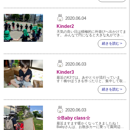
2023年 05月(20)
2023年 04月(20)
2020.06.04
2023年 03月(22)
Kinder2
2023年 02月(19)
天気の良い日は積極的に外遊びへ出かけてま
す。 みんなで円になると大きな丸ができる
ね。 広い公園をよーいどん！ たんぽぽの綿
2023年 01月(19)
毛みーつけた！ 『やっほー！』
続きを読む >
2022
2022年 12月(20)
2020.06.03
2022年 11月(20)
Kinder3
2022年 10月(20)
最近のK3では、あやとりが流行っていま
す！橋やほうきを作ったりと、集中して取り
2022年 09月(20)
組む姿が見られていますよ！ 「おみくじを
作っているよ！」 「ジャーン！！ほうきの
続きを読む >
2022年 08月(22)
完成！」
2022年 07月(20)
2022年 06月(22)
2020.06.03
2022年 05月(19)
☆Baby class☆
2022年 04月(20)
最近ますます暖かくなってきましたね！
Babyさんは、お散歩カーに乗って園周辺を