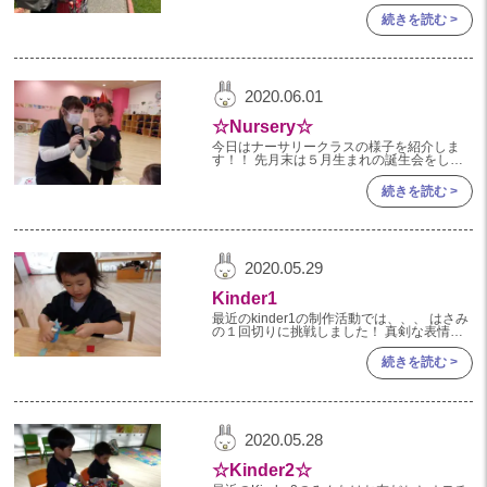
お散歩してきました♫ ライラックもお日様を
2022年 03月(22)
浴びて気持ち良さそうにしており、 そんな
続きを読む >
ライラックの下をお散歩カーで
2022年 02月(15)
2022年 01月(19)
2021
2020.06.01
☆Nursery☆
2021年 12月(20)
今日はナーサリークラスの様子を紹介しま
す！！ 先月末は５月生まれの誕生会をしま
2021年 11月(20)
した🎂🎉 「２才の指が出来るかな？」
[caption id="attachment_7562"
続きを読む >
2021年 10月(21)
2021年 09月(20)
2021年 08月(18)
2020.05.29
2021年 07月(20)
Kinder1
2021年 06月(22)
最近のkinder1の制作活動では、、、 はさみ
の１回切りに挑戦しました！ 真剣な表情で
線の上をちょきんと切ります。 切った紙は
2021年 05月(15)
みんなで模造紙にペタペタ貼りました！
続きを読む >
2021年 04月(21)
2021年 03月(23)
2020.05.28
2021年 02月(18)
☆Kinder2☆
2021年 01月(19)