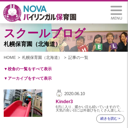
スクールブログ
札幌保育園（北海道）
HOME
札幌保育園（北海道）
記事の一覧
▼校舎の一覧をすべて表示
▼アーカイブをすべて表示
札幌保育園（北海道）
仙台八木山保育園（宮城県）
2025
2020.06.10
仙台富沢保育園（宮城県）
2025年 03月(1)
Kinder3
印西東の原保育園(千葉県)
2024
6月に入り、暖かい日も続いていますので、
つくば西平塚保育園(茨城県)
天気の良い日には外遊びをたくさん楽しんで
いますよ。 遊具に登って滑り台を楽しんだ
2024年 10月(21)
り、お友達と鬼ごっこをしたりと、 のびの
札幌東雁来保育園(北海道)
続きを読む >
びと遊びを楽しむKi
2024年 09月(19)
塩竃後楽町保育園(宮城県)