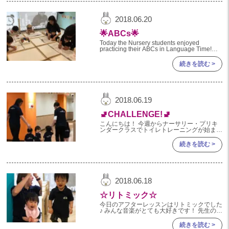
2024年 08月(21)
加美中新田保育園(宮城県)
2018.06.20
2024年 07月(22)
🌟ABCs🌟
2024年 06月(20)
Today the Nursery students enjoyed
practicing their ABCs in Language Time!
2024年 05月(21)
First, we sang the Alp
続きを読む >
2024年 04月(21)
2024年 03月(20)
2024年 02月(19)
2018.06.19
2024年 01月(20)
🚽CHALLENGE!🚽
2023
こんにちは！ 今週からナーサリー・プリキ
ンダークラスでトイレトレーニングが始まり
ました！ カラフルな小さいトイレに座って
2023年 12月(20)
頑張ります☆ みんな失敗してなんぼです。
続きを読む >
まずは、自分で自分のことを！ と
2023年 11月(20)
2023年 10月(21)
2018.06.18
2023年 09月(20)
☆リトミック☆
2023年 08月(21)
今日のアフターレッスンはリトミックでした
♪ みんな音楽がとても大好きです！ 先生の英
2023年 07月(20)
語をよーく聞いてジャンプしたり手を叩いた
り、 元気いっぱい身体を動かします！ みん
続きを読む >
2023年 06月(22)
なでやると楽しいね！