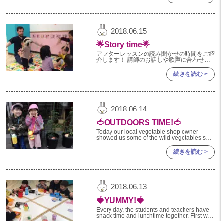
2023年 05月(20)
2023年 04月(20)
2018.06.15
2023年 03月(22)
🌟Story time🌟
2023年 02月(19)
アフターレッスンの読み聞かせの時間をご紹
介します！ 講師のお話しや歌声に合わせ
て、音の鳴るおもちゃを鳴らしたり、 手遊
2023年 01月(19)
びをしたり♪♪♪ リズム感を養う事にも繋がり
続きを読む >
ます！！ アフターレッスン
2022
2022年 12月(20)
2018.06.14
2022年 11月(20)
🍅OUTDOORS TIME!🍅
2022年 10月(20)
Today our local vegetable shop owner
showed us some of the wild vegetables she
2022年 09月(20)
had picked. She also
続きを読む >
2022年 08月(22)
2022年 07月(20)
2022年 06月(22)
2018.06.13
2022年 05月(19)
🍓YUMMY!🍓
2022年 04月(20)
Every day, the students and teachers have
snack time and lunchtime together. First we