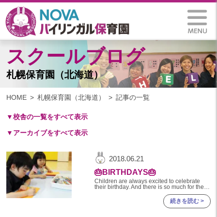
スクールブログ
札幌保育園（北海道）
HOME
札幌保育園（北海道）
記事の一覧
▼校舎の一覧をすべて表示
▼アーカイブをすべて表示
札幌保育園（北海道）
仙台八木山保育園（宮城県）
2025
2018.06.21
仙台富沢保育園（宮城県）
2025年 03月(1)
🎂BIRTHDAYS🎂
印西東の原保育園(千葉県)
2024
Children are always excited to celebrate
つくば西平塚保育園(茨城県)
their birthday. And there is so much for them
to be excite
2024年 10月(21)
札幌東雁来保育園(北海道)
続きを読む >
2024年 09月(19)
塩竃後楽町保育園(宮城県)