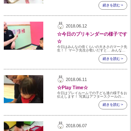
wash our hand
2022年 03月(22)
続きを読む >
2022年 02月(15)
2022年 01月(19)
2021
2018.06.12
☆今日のプリキンダーの様子です
2021年 12月(20)
☆
2021年 11月(20)
今日はみんなの倍くらいの大きさのマーク先
生！！ マーク先生が歌いだすと… みんな歌
2021年 10月(21)
を覚えて少しずつ歌えるようになってきまし
た＾＾ 難しい指もゆっくり先生の指や友達
続きを読む >
の指を見て頑張ってます！
2021年 09月(20)
2021年 08月(18)
2021年 07月(20)
2018.06.11
2021年 06月(22)
☆Play Time☆
今日はプレイルームでの子ども達の様子をお
2021年 05月(15)
伝えします！ 写真はアフタースクールのレ
ッスン後にプレイルームで遊んでいる様子で
2021年 04月(21)
す！ プレイルームでは年齢関係なくみんな
続きを読む >
一緒に遊びます！ 小さい子は大
2021年 03月(23)
2021年 02月(18)
2018.06.07
2021年 01月(19)