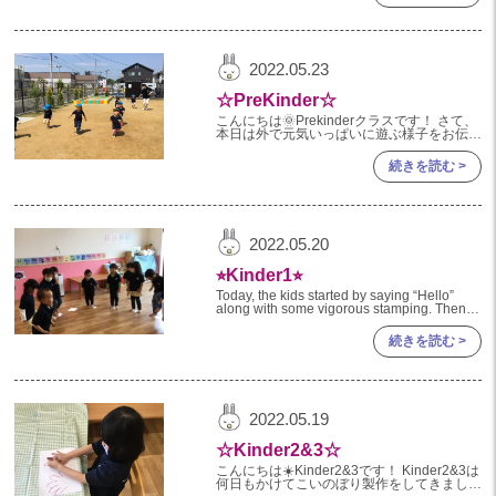
2023年 05月(20)
2023年 04月(20)
2022.05.23
2023年 03月(22)
☆PreKinder☆
2023年 02月(19)
こんにちは🌞Prekinderクラスです！ さて、
本日は外で元気いっぱいに遊ぶ様子をお伝え
したいと思います♪ かけっこが大好きな子ど
2023年 01月(18)
もたちは砂場から倉庫まで「ヨーイドン！」
続きを読む >
ゴールし
2022
2022年 12月(19)
2022.05.20
2022年 11月(20)
⭐︎Kinder1⭐︎
2022年 10月(20)
Today, the kids started by saying “Hello”
along with some vigorous stamping. Then,
2022年 09月(20)
they pract
続きを読む >
2022年 08月(23)
2022年 07月(19)
2022年 06月(22)
2022.05.19
2022年 05月(19)
☆Kinder2&3☆
2022年 04月(20)
こんにちは☀️Kinder2&3です！ Kinder2&3は
何日もかけてこいのぼり製作をしてきました