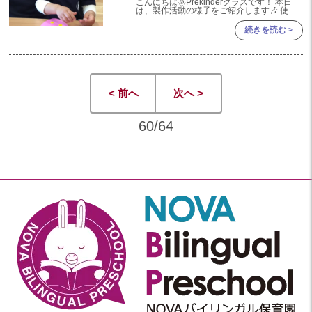
こんにちは🌞Prekinderクラスです！ 本日
は、製作活動の様子をご紹介します🎶 使っ
たのは、赤色やピンク色の丸く切り取られた
画用紙とシール☺️✨ 好きな色のシールを選
続きを読む >
び、ペタペタ･･
< 前へ
次へ >
60/64