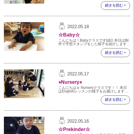
☺️今日はその様子をご紹介しますね♪ まずは
2022年 03月(4)
じめに一人ひとりクレヨンで自
続きを読む >
2022.05.18
☆Baby☆
こんにちは！Babyクラスです🙌🏻 本日は制
作で手型スタンプをした様子を紹介します！
セットされている画用紙を見て、嬉しそうな
表情を見せていました☺️ 初めての絵の具の
続きを読む >
感触に
2022.05.17
⭐︎Nursery⭐︎
こんにちは☺️ Nurseryクラスです！！ 本日
はEnglishレッスンの様子をお届けします💫
トーマス先生が大好きなNurseryクラスのお
ともだち🥰
続きを読む >
2022.05.16
☆Prekinder☆