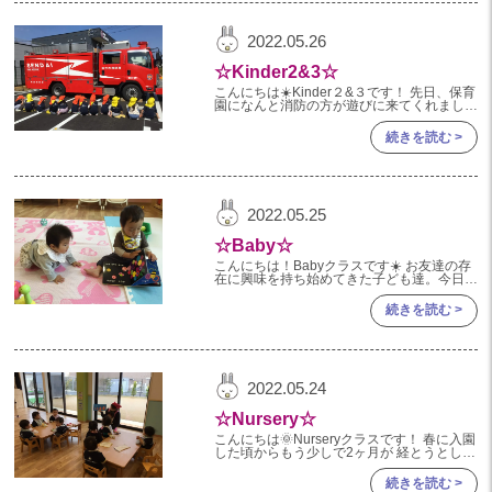
2024年 08月(21)
加美中新田保育園(宮城県)
2022.05.26
2024年 07月(22)
☆Kinder2&3☆
2024年 06月(20)
こんにちは☀️Kinder２&３です！ 先日、保育
園になんと消防の方が遊びに来てくれました
2024年 05月(21)
🚒✨ ”消防車がくるよ！”とお話をした時から
ずっと楽しみにしていた子ども達 ドキドキ
続きを読む >
2024年 04月(21)
2024年 03月(20)
2024年 02月(18)
2022.05.25
2024年 01月(19)
☆Baby☆
2023
こんにちは！Babyクラスです☀️ お友達の存
在に興味を持ち始めてきた子ども達。今日は
お友達と仲良く関わっている姿をお伝えしま
2023年 12月(19)
す☺️ 『一緒に絵本を読もう！』
続きを読む >
2023年 11月(20)
2023年 10月(20)
2022.05.24
2023年 09月(19)
☆Nursery☆
2023年 08月(22)
こんにちは🌞Nurseryクラスです！ 春に入園
した頃からもう少しで2ヶ月が 経とうとして
2023年 07月(20)
います🌸 園生活の中でさまざまな表情を 見
せてくれるようになったNurseryさん☺️
続きを読む >
2023年 06月(22)