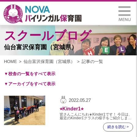
スクールブログ
仙台富沢保育園（宮城県）
HOME
仙台富沢保育園（宮城県）
記事の一覧
▼校舎の一覧をすべて表示
▼アーカイブをすべて表示
札幌保育園（北海道）
仙台八木山保育園（宮城県）
2025
2022.05.27
仙台富沢保育園（宮城県）
2025年 03月(1)
⭐︎Kinder1⭐︎
印西東の原保育園(千葉県)
2024
皆さんこんにちわ☀️Kinder1です！ 今日は、
つくば西平塚保育園(茨城県)
最近のKinder1クラスの様子をご紹介します
✨ 《お散歩楽しいね🎵》 先週から保育園の
2024年 10月(22)
近くにある広い公園にお散歩をしに行ってい
札幌東雁来保育園(北海道)
続きを読む >
ます
2024年 09月(19)
塩竃後楽町保育園(宮城県)