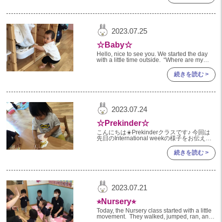
2023年 05月(20)
2023年 04月(20)
2023.07.25
2023年 03月(22)
☆Baby☆
2023年 02月(19)
Hello, nice to see you. We started the day
with a little time outside. “Where are my
socks?”
2023年 01月(18)
続きを読む >
2022
2022年 12月(19)
2023.07.24
2022年 11月(20)
☆Prekinder☆
2022年 10月(20)
こんにちは☀️Prekinderクラスです♪ 今回は
先日のInternational weekの様子をお伝えし
2022年 09月(20)
ます😊 まずは製作です✨ Prekinderクラス
の
続きを読む >
2022年 08月(23)
2022年 07月(19)
2022年 06月(22)
2023.07.21
2022年 05月(19)
⭐︎Nursery⭐︎
2022年 04月(20)
Today, the Nursery class started with a little
movement. They walked, jumped, ran, and