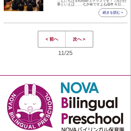
こんにちは☺Kinder３クラスです！ 7月の行
事といえば…… 七夕🎋ですよね😆❗❗ 今日は
当日の様子と七夕に向けて行った制作の様子
をお伝えしていこうと思います😌✊
続きを読む >
< 前へ
次へ >
11/25