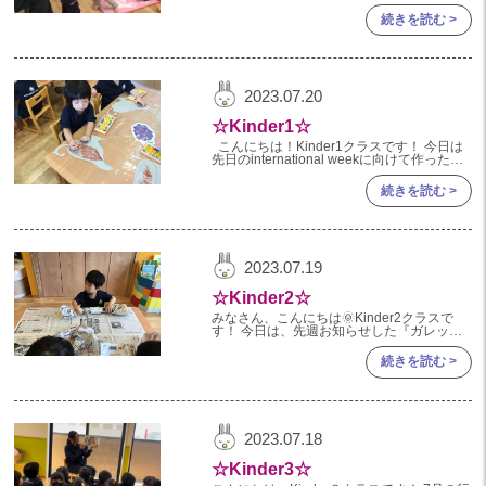
tried valian
2022年 03月(4)
続きを読む >
2023.07.20
☆Kinder1☆
こんにちは！Kinder1クラスです！ 今日は
先日のinternational weekに向けて作ったカ
レーの制作の様子をお伝えします🍛 最初に
みんなでカレーのルーを塗
続きを読む >
2023.07.19
☆Kinder2☆
みなさん、こんにちは🌞Kinder2クラスで
す！ 今日は、先週お知らせした『ガレット
制作』に続き、『フランスパン作り🥖』の様
子をお知らせします📢 【フランスパン作
続きを読む >
り】 フランス発祥の
2023.07.18
☆Kinder3☆