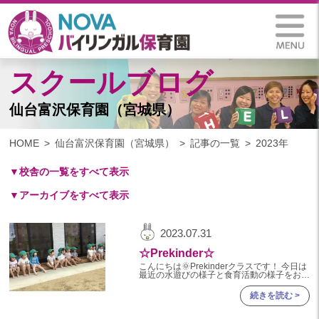
スクールブログ
仙台富沢保育園（宮城県）
HOME
仙台富沢保育園（宮城県）
記事の一覧
2023年
▼校舎の一覧をすべて表示
▼アーカイブをすべて表示
札幌保育園（北海道）
仙台八木山保育園（宮城県）
2025
2023.07.31
仙台富沢保育園（宮城県）
2025年 03月(1)
☆Prekinder☆
印西東の原保育園(千葉県)
2024
こんにちは🌞Prekinderクラスです！ 今日は
つくば西平塚保育園(茨城県)
最近の水遊びの様子と食育活動の様子をお伝
えします☺️🚿 水遊びの前には、みんなで座
2024年 10月(22)
ってお約束ごとを確認します！お話を聞くの
札幌東雁来保育園(北海道)
続きを読む >
が上手な子ども達
2024年 09月(19)
塩竃後楽町保育園(宮城県)