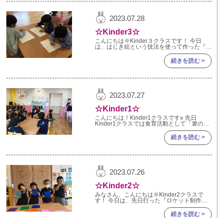
2024年 08月(21)
加美中新田保育園(宮城県)
2023.07.28
2024年 07月(22)
☆Kinder3☆
2024年 06月(20)
こんにちは🌞Kinder３クラスです！ 今日
は、はじき絵という技法を使って作った『お
2024年 05月(21)
ばけ👻』の壁面制作の様子をご紹介します！
まずは白い画用紙に、白いクレヨンで お
続きを読む >
2024年 04月(21)
ばけ
2024年 03月(20)
2024年 02月(18)
2023.07.27
2024年 01月(19)
☆Kinder1☆
2023
こんにちは！Kinder1クラスです✊ 先日
Kinder1クラスでは食育活動として「箸の持
ち方」の お話がありました🥢✨ 今回は食育
2023年 12月(19)
活動の様子をご紹介します🌼 はじめに
続きを読む >
2023年 11月(20)
2023年 10月(20)
2023.07.26
2023年 09月(19)
☆Kinder2☆
2023年 08月(22)
みなさん、こんにちは🌞Kinder2クラスで
す！ 今日は、先日行った『ロケット制作
2023年 07月(20)
🚀』の様子をお知らせします📢 七夕を通し
て、星座や星について知った子どもたち！
続きを読む >
2023年 06月(22)
折り紙を使って宇宙に