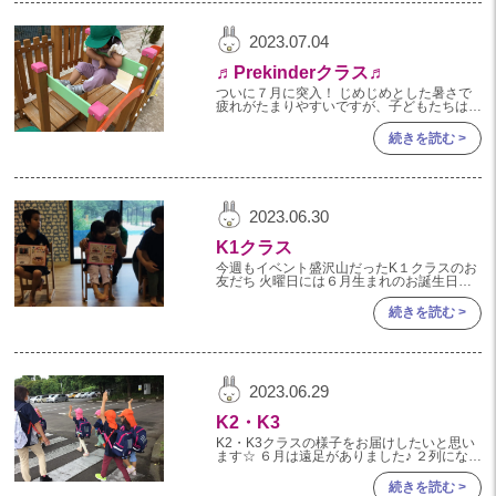
2024年 08月(18)
加美中新田保育園(宮城県)
2024年 07月(18)
2023.07.04
2024年 06月(18)
♬Prekinderクラス♬
ついに７月に突入！ じめじめとした暑さで
2024年 05月(18)
疲れがたまりやすいですが、子どもたちは元
気です！午前のおやつもモリモリ食べていま
2024年 04月(21)
す♪ お外でも元気に遊んでいます。 遊具につ
続きを読む >
かまりながら、懸垂
2024年 03月(18)
2024年 02月(18)
2023.06.30
2024年 01月(20)
K1クラス
2023
今週もイベント盛沢山だったK１クラスのお
友だち 火曜日には６月生まれのお誕生日会
がありました。 みんなよりも少しお姉さん
2023年 12月(19)
になったお友だちを みんなでお祝いするこ
続きを読む >
とが出
2023年 11月(20)
2023年 10月(20)
2023年 09月(21)
2023.06.29
2023年 08月(21)
K2・K3
K2・K3クラスの様子をお届けしたいと思い
2023年 07月(21)
ます☆ ６月は遠足がありました♪ ２列になら
んで『地図と測量の科学館』まで行きまし
2023年 06月(21)
た！ 楽しい話をしながらみんなで車に注意
続きを読む >
して行きま