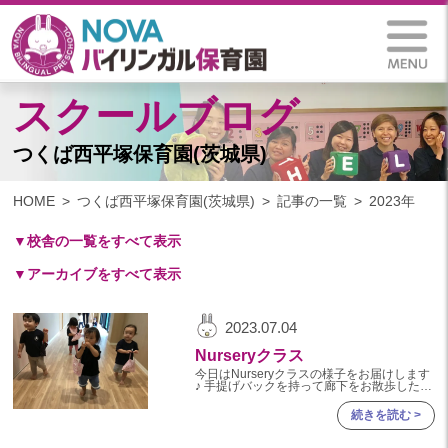
スクールブログ
つくば西平塚保育園(茨城県)
HOME
つくば西平塚保育園(茨城県)
記事の一覧
2023年
▼校舎の一覧をすべて表示
▼アーカイブをすべて表示
札幌保育園（北海道）
仙台八木山保育園（宮城県）
2024
2023.07.04
仙台富沢保育園（宮城県）
2024年 12月(13)
Nurseryクラス
印西東の原保育園(千葉県)
2024年 11月(15)
今日はNurseryクラスの様子をお届けします
つくば西平塚保育園(茨城県)
♪ 手提げバックを持って廊下をお散歩したよ
～ 壁にお背中ぺったんも 上手にできるよう
2024年 10月(15)
になってきましたよ☆ 室内遊び
札幌東雁来保育園(北海道)
続きを読む >
2024年 09月(13)
塩竃後楽町保育園(宮城県)