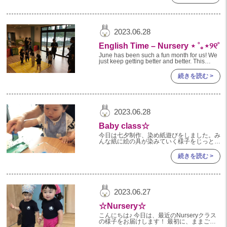
2023年 05月(20)
2023年 04月(20)
2023.06.28
2023年 03月(2)
English Time – Nursery ⋆ ˚｡⋆୨୧˚
June has been such a fun month for us! We
just keep getting better and better. This
month everyone s
続きを読む >
2023.06.28
Baby class☆
今日は七夕制作、染め紙遊びをしました。み
んな紙に絵の具が染みていく様子をじっと見
ていましたよ。 制作が終わると散歩車に乗
って、園庭散歩をしました。最近は靴を履い
続きを読む >
て遊具で遊
2023.06.27
☆Nursery☆
こんにちは♪ 今日は、最近のNurseryクラス
の様子をお届けします！ 最初に、ままごと