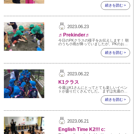
遊び！ 三角巾をつけて、バックを持って仲
良くお買い物へ行ったり、お料理したり 思
続きを読む >
い思いの
2023.06.23
♬Prekinder♬
今日のPKクラスの様子をお伝えします！ 朝
のうち小雨が降っていましたが、PKのお友
だちがお外に出る頃にはやんで、たっぷり遊
ぶことができました♪ 砂場遊びや虫探し等、
続きを読む >
それぞれに楽しんでいまし
2023.06.22
K1クラス
今週はK1さんにとってとても楽しいイベン
トが盛りだくさんでした。 まずは先週の遠
足から。 先週の金曜日、K１クラスは国土地
理院「地図と測量の科学館」に遠足に行って
続きを読む >
きました。 初めての
2023.06.21
English Time K2!!! c: