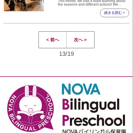
This month, we had a blast learning about
the seasons and different actions! We
started our first we
続きを読む >
< 前へ
次へ >
13/19