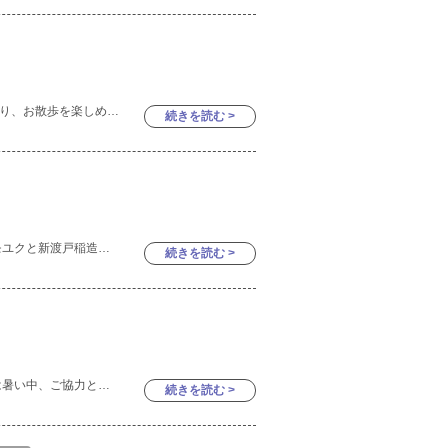
お外の気候も心地よくなり、公園で遊んだり、お散歩を楽しめる気候になってきましたね♫ Babyさんの子どもたちはお外が大好きで「お外行くよ〜( ◠‿◠ )」「公園行こうね〜」と声を掛けると、靴下や
続きを読む >
こんにちは☆ 今日は子ども達が大好きなモユクと新渡戸稲造公園の様子をお伝えします。 先日、Babyさんと一緒に砂遊びをしました！ カップに砂を入れてお料理♫ 普段からお
続きを読む >
9/2はSports dayでした♫ 保護者の皆様には暑い中、ご協力とご参加いただきありがとうございました✨ 今年は札幌も暑さが厳しく、例年より練習できる時間も減ってしまいましたが、そんな
続きを読む >