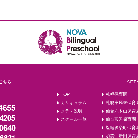
こちら
SITE
TOP
札幌保育園
カリキュラム
札幌東雁来保育
クラス説明
仙台八木山保育
スクール一覧
仙台富沢保育園
塩竈後楽町保育
加美中新田保育