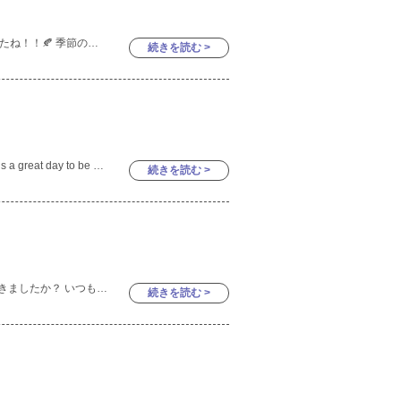
外は段々と夏から秋の風に変わってきましたね！！🍂 季節の変わり目は体調を崩しやすいので、皆さんお気をつけください💦 先日は、交通安全教室がありましたよ！！ スクリーンで横断歩道の渡り
続きを読む >
Hello everyone! This is baby class. Today is a great day to be outside.😊 The weather is pretty ni
続きを読む >
「こんにちは！！⭐︎」 可愛い声が聞こえてきましたか？ いつもげんきいっぱいのnurseryさんです♡ 最近お友達と積極的に関わることがふえてきました✨ その姿にほっこ
続きを読む >