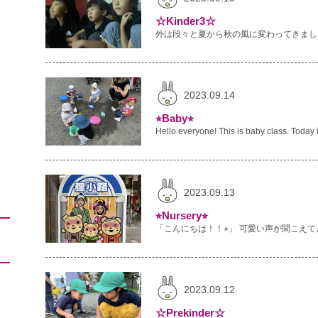
☆Kinder3☆
2023.09.14
⭐︎Baby⭐︎
2023.09.13
⭐︎Nursery⭐︎
2023.09.12
☆Prekinder☆