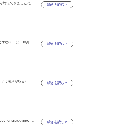
段々と涼しくなってきて、過ごしやすい日が増えてきましたね🌟 Prekinderさんの大好きな新渡戸稲造公園での遊びの様子をご紹介いたします🤍 お砂場セットとお水を使って楽しく遊んでいました
続きを読む >
こんにちは🌈元気いっぱいKinder1クラスです😊今日は、戸外活動の様子を紹介したいと思います♪ 天気が良かったのでこの日は中島公園へ！！Kinder1さんになって初めての中島公園に大興奮☆彡滑
続きを読む >
こんにちは😊Kinder２クラスです！！ 少しずつ暑さが収まり、秋を感じられるようになってきましたね🍂 今日は、毎週月曜日に行っているプールの様子を お見せしたいと思います！✨
続きを読む >
Today, the Kinder 3 class helped prepare food for snack time. 😋 These students are always willing t
続きを読む >