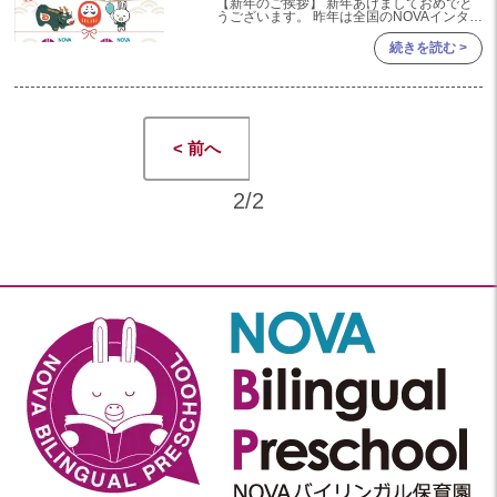
【新年のご挨拶】 新年あけましておめでと
うございます。 昨年は全国のNOVAインター
ナショナルスクール、 NOVAバイリンガル保
育園で沢山の子どもたち、 ご家族の皆様の
続きを読む >
笑顔溢れ
< 前へ
2/2