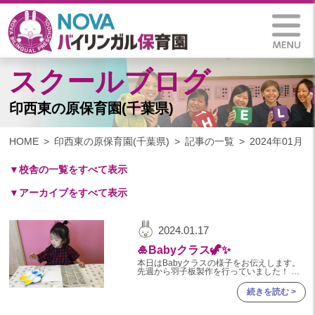
スクールブログ
印西東の原保育園(千葉県)
HOME
印西東の原保育園(千葉県)
記事の一覧
2024年01月
▼校舎の一覧をすべて表示
▼アーカイブをすべて表示
札幌保育園（北海道）
仙台八木山保育園（宮城県）
2024
2024.01.17
仙台富沢保育園（宮城県）
2024年 11月(10)
🎍Babyクラス🦖✨
印西東の原保育園(千葉県)
2024年 10月(20)
本日はBabyクラスの様子をお伝えします。
つくば西平塚保育園(茨城県)
先週から羽子板製作を行っていました！ 初
めてデカルコマニー（合わせ絵）に挑戦をし
2024年 09月(19)
ました。 画用紙の半分を新聞紙で隠しなが
札幌東雁来保育園(北海道)
続きを読む >
ら片面に絵の具を使って
2024年 08月(21)
塩竃後楽町保育園(宮城県)