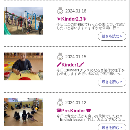
2024年 07月(22)
加美中新田保育園(宮城県)
2024年 06月(19)
2024.01.16
2024年 05月(20)
🔆Kinder2,3🔆
今日はこの間初めて行った公園について紹介
2024年 04月(20)
したいと思います✨ すずかぜ公園に行って
きました‼️ アスレチック遊具を見て大興奮な
2024年 03月(20)
子ども達😆 早速挑戦しましたよ❤️
続きを読む >
2024年 02月(19)
2024年 01月(20)
2024.01.15
2023
🖍Kinder1🖍
2023年 12月(20)
今日はKinder1クラスのだるま製作の様子を
お伝えします🎶 赤い絵の具で画用紙いっぱ
いに、大きな丸を描きました🔴 大きい丸を
2023年 11月(18)
描いてから、中身を塗りつぶす子。小さい丸
続きを読む >
を描いてからどんどん大
2023年 10月(21)
2023年 09月(19)
2023年 08月(22)
2024.01.12
2023年 07月(20)
🐼Pre-Kinder 🐨
今日は青空が広がり良いお天気でしたね☺️
2023年 06月(22)
「English lesson」では、みんなで丸くなり
アルファベットを順番に発音し、お友達に渡
2023年 05月(19)
していくゲームを楽しんでいました‼︎ 次は、
続きを読む >