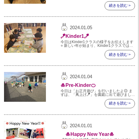
きな色の絵の具をつけてスタンプしました
😊 そして、今年の目標を考えてもらいまし
続きを読む >
た⭐️ 出来るよう
2024.01.05
🪁Kinder1🪁
今日はKinder1クラスの様子をお伝えします
⭐️ 新しい年が始まり、Kinder1クラスでは、
お正月遊びが盛り上がっています。 🪁凧🪁
ビニール袋に好きな絵や文
続きを読む >
2024.01.04
🎍Pre-Kinder🍊
今日は「お正月遊び」を行いましたよ😊 ま
ずは、「凧上げ🪁」を園庭に出て遊びました
よ😎 風が吹いていたので、上手に飛ばす事
ができましたよ🎵 「みてみて！」
続きを読む >
2024.01.01
🎍Happy New Year🎍