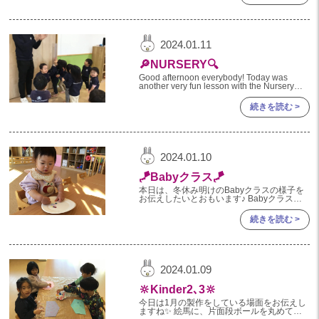
2023年 04月(19)
2023年 03月(1)
2024.01.11
🔎NURSERY🔍
Good afternoon everybody! Today was
another very fun lesson with the Nursery
class! First in the
続きを読む >
2024.01.10
🪁Babyクラス🪁
本日は、冬休み明けのBabyクラスの様子を
お伝えしたいとおもいます♪ Babyクラスさ
んもお正月遊びに夢中です♡ シールやベビ
ーコロールを使用して可愛いデザインのコマ
続きを読む >
を作り、回して遊びまし
2024.01.09
🔆Kinder2､3🔆
今日は1月の製作をしている場面をお伝えし
ますね✨ 絵馬に、片面段ボールを丸めて好