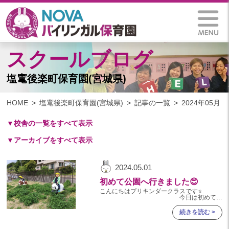
スクールブログ
塩竃後楽町保育園(宮城県)
HOME
塩竃後楽町保育園(宮城県)
記事の一覧
2024年05月
▼校舎の一覧をすべて表示
▼アーカイブをすべて表示
札幌保育園（北海道）
仙台八木山保育園（宮城県）
2024
2024.05.01
仙台富沢保育園（宮城県）
2024年 10月(11)
初めて公園へ行きました😊
印西東の原保育園(千葉県)
2024年 09月(18)
こんにちはプリキンダークラスです⭐️
つくば西平塚保育園(茨城県)
今日は初めて後
楽町第4公園へ行き
2024年 08月(18)
札幌東雁来保育園(北海道)
続きを読む >
2024年 07月(21)
塩竃後楽町保育園(宮城県)