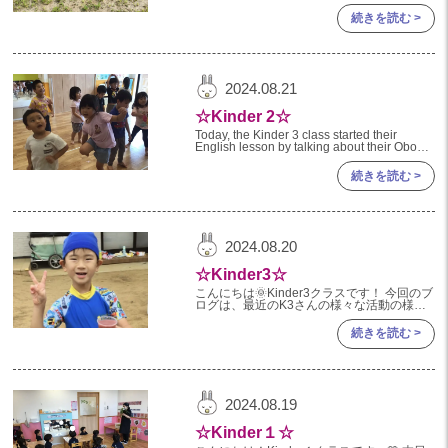
外で体を動かすのが気持ち良いこれからの時
2022年 03月(4)
期、園を飛び出し公園などで運動遊びを楽し
続きを読む >
んでいきたいと思います☆
2024.08.21
☆Kinder 2☆
Today, the Kinder 3 class started their
English lesson by talking about their Obon
week and then sin
続きを読む >
2024.08.20
☆Kinder3☆
こんにちは🌞Kinder3クラスです！ 今回のブ
ログは、最近のK3さんの様々な活動の様子
をお知らせします📢 【色水遊び🎨】 たくさ
んのペットボトルに色水を作り、自分たちで
続きを読む >
色を混ぜて様
2024.08.19
☆Kinder１☆