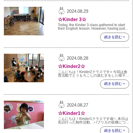
2024年 08月(21)
加美中新田保育園(宮城県)
2024.08.29
2024年 07月(22)
☆Kinder 3☆
2024年 06月(20)
Today, the Kinder 3 class gathered to start
their English lesson. However, having just
2024年 05月(21)
woken up from
続きを読む >
2024年 04月(21)
2024年 03月(20)
2024年 02月(18)
2024.08.28
2024年 01月(19)
☆Kinder2☆
2023
こんにちは！Kinder2クラスです⭐️ 今回は食
育活動でとうもろこしの皮むきをした様子を
お伝えします🌽 最初に、給食室の先生から
2023年 12月(19)
とうもろこしについての様々なお話しを聞き
続きを読む >
ました🎵
2023年 11月(20)
2023年 10月(20)
2024.08.27
2023年 09月(19)
☆Kinder1☆
2023年 08月(22)
こんにちは！Kinder1クラスです😆✨ 本日は
先日行った制作活動、パプリカの収穫につい
2023年 07月(20)
てご紹介したいと思います🎶 【制作遊び】
今回のテーマは『Kinder1クラスで育てた野
続きを読む >
2023年 06月(22)
菜』で