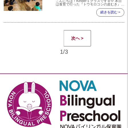
こんにちは！Kinder１クラスです☺💛 本日
は食育で行った『トウモロコシの皮むき』に
ついてご紹介したいと思います！ 夏の野菜
といえば・・・トウモロコシ🌽✨ 給食室の
続きを読む >
先生がたくさんの
次へ >
1/3