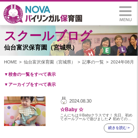
スクールブログ
仙台富沢保育園（宮城県）
HOME
仙台富沢保育園（宮城県）
記事の一覧
2024年08月
▼校舎の一覧をすべて表示
▼アーカイブをすべて表示
札幌保育園（北海道）
仙台八木山保育園（宮城県）
2025
2024.08.30
仙台富沢保育園（宮城県）
2025年 03月(1)
☆Baby ☆
印西東の原保育園(千葉県)
2024
こんにちは🌞Babyクラスです！ 先日、初め
つくば西平塚保育園(茨城県)
てボールプールで遊びました🎵 初めての体
験に子供達のテンションも上がりましたー✨
2024年 10月(22)
色々な表情が見られましたので、ご紹介して
札幌東雁来保育園(北海道)
続きを読む >
いきまーす☆
2024年 09月(19)
塩竃後楽町保育園(宮城県)