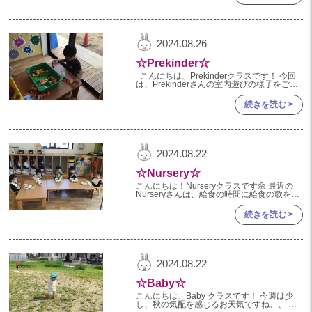
2023年 05月(20)
2023年 04月(20)
2024.08.26
2023年 03月(22)
☆Prekinder☆
2023年 02月(19)
こんにちは、Prekinderクラスです！ 今回
は、Prekinderさんの室内遊びの様子をご紹
介したいと思います♪ まずお花ブロック、レ
2023年 01月(18)
ゴブロックとパズルコーナーの３
続きを読む >
2022
2022年 12月(19)
2024.08.22
2022年 11月(20)
☆Nursery☆
2022年 10月(20)
こんにちは！Nurseryクラスです🌼 最近の
Nurseryさんは、給食の時間に給食の歌をノ
2022年 09月(20)
リノリで歌ったり、 お友達と「おいしいね
～」とお話をしたりして給食を楽しむ姿が見
続きを読む >
2022年 08月(23)
られてい
2022年 07月(19)
2022年 06月(22)
2024.08.22
2022年 05月(19)
☆Baby☆
2022年 04月(20)
こんにちは、Baby クラスです！ 今週は少
し、秋の気配を感じるお天気ですね、、 お