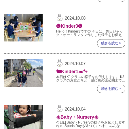
2023年 04月(19)
2023年 03月(1)
2024.10.08
🎃Kinder3🎃
Hello！Kinder3です😊 今日は、先日ジャッ
ク・オー・ランタン作りした様子をお伝えし
たいと思います🎃 好きな紙コップに画用
紙、目、鼻、口のパーツを切って糊付ける
続きを読む >
と。。。
2024.10.07
🐿Kinder1🦔🐾
本日はK1クラスの様子をお伝えします。 K3
クラスのお友だちと一緒に東の原公園までお
散歩に行きました。 お兄さん•お姉さんと手
を繋いで出発っ！！ 大きなトラックやクレ
続きを読む >
ーン車などが通る
2024.10.04
☀️Baby・Nursery☀️
今日はBaby・Nurseryの様子をお伝えします
ね⭐️ Sports Dayも近づくにつれ、みんなで