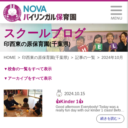
スクールブログ
印西東の原保育園(千葉県)
HOME
印西東の原保育園(千葉県)
記事の一覧
2024年10月
▼校舎の一覧をすべて表示
▼アーカイブをすべて表示
札幌保育園（北海道）
仙台八木山保育園（宮城県）
2024
2024.10.15
仙台富沢保育園（宮城県）
2024年 11月(10)
👍Kinder 1👍
印西東の原保育園(千葉県)
2024年 10月(20)
Good afternoon Everybody! Today was a
つくば西平塚保育園(茨城県)
really fun day with our kinder 1 class! Before
the Engli
2024年 09月(19)
札幌東雁来保育園(北海道)
続きを読む >
2024年 08月(21)
塩竃後楽町保育園(宮城県)