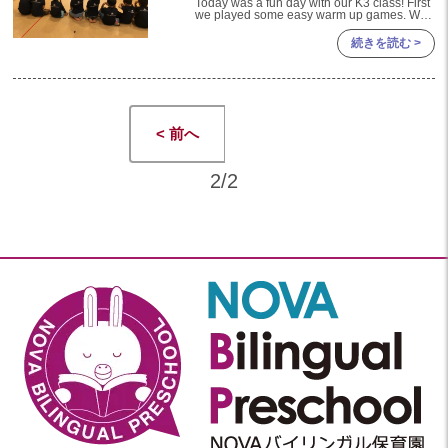
Today was a fun day with our K3 class! First
we played some easy warm up games. We
the boys and g
続きを読む >
< 前へ
2/2