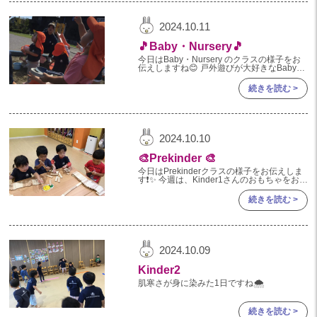
2024年 07月(22)
加美中新田保育園(宮城県)
2024年 06月(19)
2024.10.11
2024年 05月(20)
🎵Baby・Nursery🎵
今日はBaby・Nursery のクラスの様子をお
2024年 04月(20)
伝えしますね😊 戸外遊びが大好きなBaby・
Nurseryのお友だち💫 今日は『オレンジ公
2024年 03月(20)
園』へお散歩に行きました♪ ヘリコ
続きを読む >
2024年 02月(19)
2024年 01月(20)
2024.10.10
2023
🎨Prekinder 🎨
2023年 12月(20)
今日はPrekinderクラスの様子をお伝えしま
す❗️✨ 今週は、Kinder1さんのおもちゃをお借
りして遊びました😃👏✨ KaraKaraというお
2023年 11月(18)
もちゃで、電車の駅を作った
続きを読む >
2023年 10月(21)
2023年 09月(19)
2023年 08月(22)
2024.10.09
2023年 07月(20)
Kinder2
肌寒さが身に染みた1日ですね🌨
2023年 06月(22)
2023年 05月(19)
続きを読む >