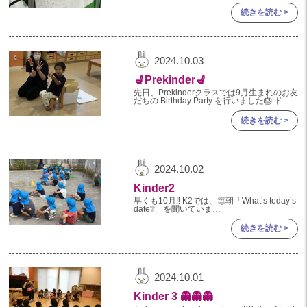
の練習も始まりました‼️ 入場待ちをし
続きを読む >
2024.10.03
💺Prekinder💺
先日、Prekinderクラスでは9月生まれのお友
だちの Birthday Party を行いました🎂 ドレ
ミファアンパンマンのお歌をみんなで歌いな
がらオープニングをし、 誕生児のお
続きを読む >
2024.10.02
Kinder2
早くも10月‼️ K2では、毎朝「What’s today’s
date❔」を聞いていま
す。 月が変わるので、
「Septemberが終わりました、今日からは
続きを読む >
❓」と聞くと 「
2024.10.01
Kinder 3 👻👻👻