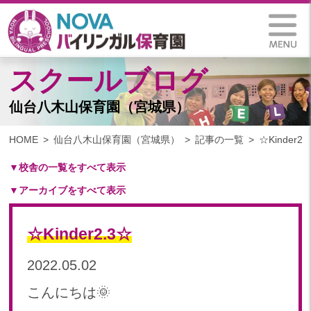
スクールブログ
仙台八木山保育園（宮城県）
HOME
仙台八木山保育園（宮城県）
記事の一覧
☆Kinder2.
▼校舎の一覧をすべて表示
▼アーカイブをすべて表示
札幌保育園（北海道）
仙台八木山保育園（宮城県）
2025
仙台富沢保育園（宮城県）
☆Kinder2.3☆
2025年 03月(1)
印西東の原保育園(千葉県)
2024
2022.05.02
つくば西平塚保育園(茨城県)
2024年 10月(20)
札幌東雁来保育園(北海道)
こんにちは🌞
2024年 09月(18)
塩竃後楽町保育園(宮城県)