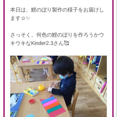
2024年 08月(21)
加美中新田保育園(宮城県)
本日は、鯉のぼり製作の様子をお届けし
2024年 07月(22)
ます☺️✨
2024年 06月(20)
2024年 05月(21)
2024年 04月(21)
さっそく、何色の鯉のぼりを作ろうかウ
2024年 03月(20)
キウキなKinder2.3さん🥰
2024年 02月(19)
2024年 01月(20)
2023
2023年 12月(20)
2023年 11月(20)
2023年 10月(21)
2023年 09月(20)
2023年 08月(22)
2023年 07月(20)
2023年 06月(21)