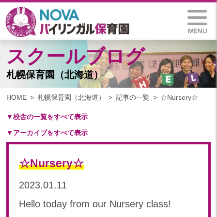
スクールブログ
札幌保育園（北海道）
HOME
札幌保育園（北海道）
記事の一覧
☆Nursery☆
▼校舎の一覧をすべて表示
▼アーカイブをすべて表示
札幌保育園（北海道）
仙台八木山保育園（宮城県）
2025
仙台富沢保育園（宮城県）
☆Nursery☆
2025年 03月(1)
印西東の原保育園(千葉県)
2024
2023.01.11
つくば西平塚保育園(茨城県)
2024年 10月(21)
札幌東雁来保育園(北海道)
Hello today from our Nursery class!
2024年 09月(19)
塩竃後楽町保育園(宮城県)