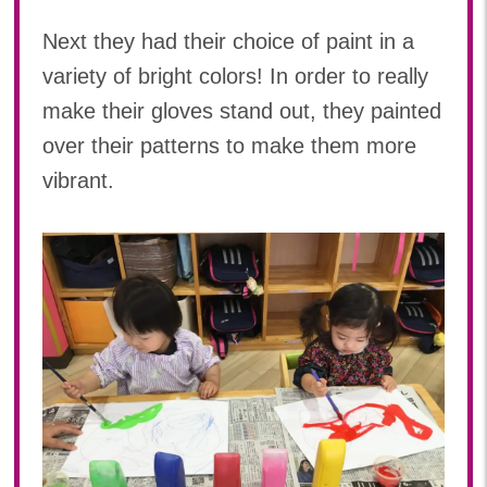
2018年 08月(19)
Next they had their choice of paint in a
2018年 07月(20)
2018年 06月(21)
variety of bright colors! In order to really
2018年 05月(11)
make their gloves stand out, they painted
over their patterns to make them more
vibrant.