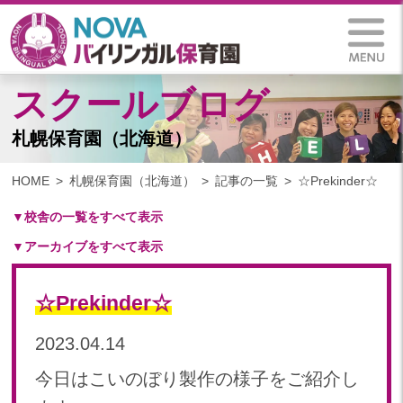
スクールブログ
札幌保育園（北海道）
HOME
札幌保育園（北海道）
記事の一覧
☆Prekinder☆
▼校舎の一覧をすべて表示
▼アーカイブをすべて表示
札幌保育園（北海道）
仙台八木山保育園（宮城県）
2025
仙台富沢保育園（宮城県）
☆Prekinder☆
2025年 03月(1)
印西東の原保育園(千葉県)
2024
2023.04.14
つくば西平塚保育園(茨城県)
2024年 10月(21)
札幌東雁来保育園(北海道)
今日はこいのぼり製作の様子をご紹介し
2024年 09月(19)
塩竃後楽町保育園(宮城県)