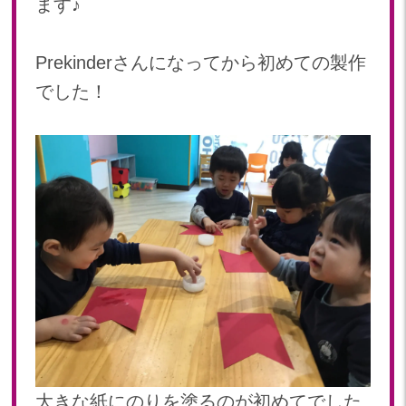
ます♪
2024年 08月(21)
加美中新田保育園(宮城県)
2024年 07月(22)
Prekinderさんになってから初めての製作
2024年 06月(20)
でした！
2024年 05月(21)
2024年 04月(21)
2024年 03月(20)
2024年 02月(19)
2024年 01月(20)
2023
2023年 12月(20)
2023年 11月(20)
2023年 10月(21)
2023年 09月(20)
2023年 08月(21)
2023年 07月(20)
大きな紙にのりを塗るのが初めてでした
2023年 06月(22)