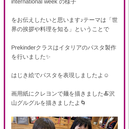
international week の様子
2024年 08月(21)
加美中新田保育園(宮城県)
2024年 07月(22)
をお伝えしたいと思います♪テーマは「世
2024年 06月(20)
界の挨拶や料理を知る」ということで
2024年 05月(21)
2024年 04月(21)
2024年 03月(20)
Prekinderクラスはイタリアのパスタ製作
2024年 02月(19)
を行いました✨
2024年 01月(20)
2023
はじき絵でパスタを表現しましたよ☺︎
2023年 12月(20)
2023年 11月(20)
画用紙にクレヨンで麺を描きました🍝沢
2023年 10月(21)
山グルグルを描きましたよ🌀
2023年 09月(20)
2023年 08月(22)
2023年 07月(20)
2023年 06月(21)