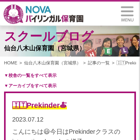
スクールブログ
仙台八木山保育園（宮城県）
HOME
仙台八木山保育園（宮城県）
記事の一覧
🇮🇹Prekin
▼校舎の一覧をすべて表示
▼アーカイブをすべて表示
札幌保育園（北海道）
仙台八木山保育園（宮城県）
2025
仙台富沢保育園（宮城県）
🇮🇹Prekinder🍝
2025年 03月(1)
印西東の原保育園(千葉県)
2024
2023.07.12
つくば西平塚保育園(茨城県)
2024年 10月(20)
札幌東雁来保育園(北海道)
こんにちは😃今日はPrekinderクラスの
2024年 09月(18)
塩竃後楽町保育園(宮城県)