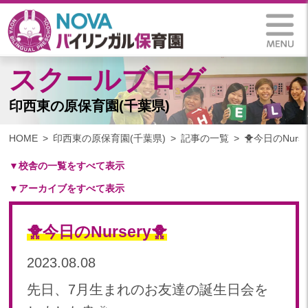
スクールブログ
印西東の原保育園(千葉県)
HOME
印西東の原保育園(千葉県)
記事の一覧
🐥今日のNurse
▼校舎の一覧をすべて表示
▼アーカイブをすべて表示
札幌保育園（北海道）
仙台八木山保育園（宮城県）
2024
仙台富沢保育園（宮城県）
🐥今日のNursery🐥
2024年 11月(10)
印西東の原保育園(千葉県)
2024年 10月(20)
2023.08.08
つくば西平塚保育園(茨城県)
2024年 09月(19)
札幌東雁来保育園(北海道)
先日、7月生まれのお友達の誕生日会を
2024年 08月(21)
塩竃後楽町保育園(宮城県)