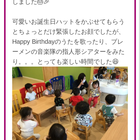
しました🎂🎉
2024年 07月(22)
加美中新田保育園(宮城県)
2024年 06月(19)
2024年 05月(20)
可愛いお誕生日ハットをかぶせてもらう
2024年 04月(20)
とちょっとだけ緊張したお顔でしたが、
2024年 03月(20)
Happy Birthdayのうたを歌ったり、ブレ
2024年 02月(19)
ーメンの音楽隊の指人形シアターをみた
2024年 01月(20)
り。。。とっても楽しい時間でした😆
2023
2023年 12月(20)
2023年 11月(18)
2023年 10月(21)
2023年 09月(19)
2023年 08月(22)
2023年 07月(20)
2023年 06月(22)
2023年 05月(19)