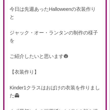
2024年 08月(21)
加美中新田保育園(宮城県)
今日は先週あったHalloweenの衣装作り
2024年 07月(22)
と
2024年 06月(20)
2024年 05月(21)
2024年 04月(21)
ジャック・オー・ランタンの制作の様子
2024年 03月(20)
を
2024年 02月(18)
2024年 01月(19)
ご紹介したいと思います🎃
2023
2023年 12月(19)
【衣装作り】
2023年 11月(20)
2023年 10月(20)
Kinder1クラスはおばけの衣装を作りまし
2023年 09月(19)
た👻
2023年 08月(22)
2023年 07月(20)
2023年 06月(22)