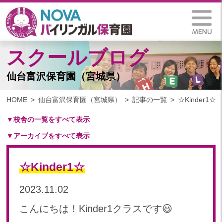
スクールブログ
仙台富沢保育園（宮城県）
HOME
仙台富沢保育園（宮城県）
記事の一覧
☆Kinder1☆
▼校舎の一覧をすべて表示
▼アーカイブをすべて表示
札幌保育園（北海道）
仙台八木山保育園（宮城県）
2025
仙台富沢保育園（宮城県）
☆Kinder1☆
2025年 03月(1)
印西東の原保育園(千葉県)
2024
2023.11.02
つくば西平塚保育園(茨城県)
2024年 10月(22)
札幌東雁来保育園(北海道)
こんにちは！Kinder1クラスです😃
2024年 09月(19)
塩竃後楽町保育園(宮城県)