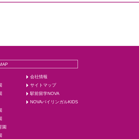
MAP
会社情報
園
サイトマップ
園
駅前留学NOVA
NOVAバイリンガルKIDS
園
園
育園
園