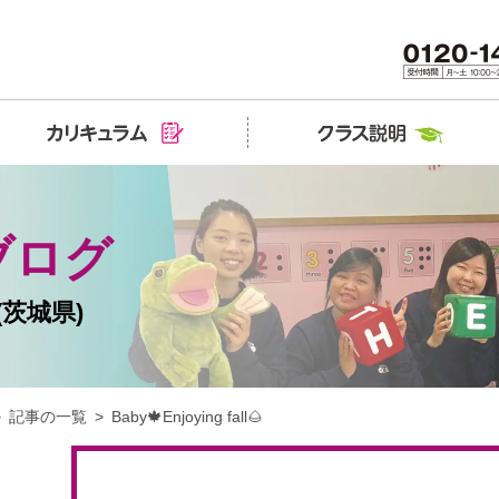
ブログ
茨城県)
記事の一覧
Baby🍁Enjoying fall🌰