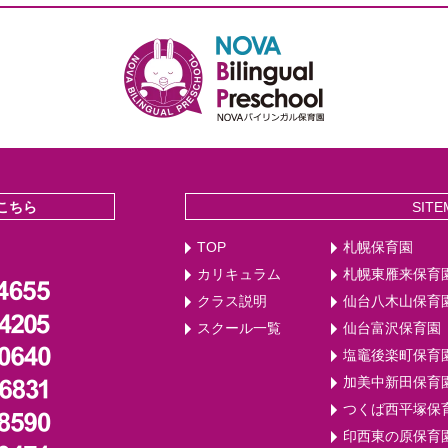
こちら
SITE
TOP
札幌保育園
カリキュラム
札幌東雁来保育
クラス説明
仙台八木山保育
スクール一覧
仙台富沢保育園
塩竈後楽町保育
加美中新田保育
つくば西平塚保
印西東の原保育