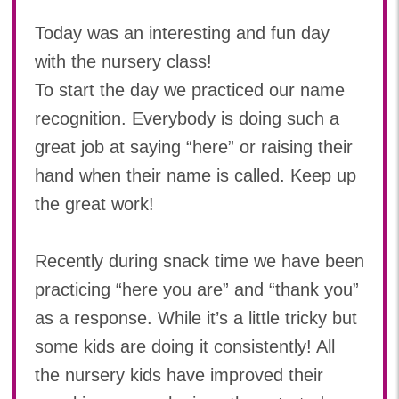
2024年 07月(22)
加美中新田保育園(宮城県)
Today was an interesting and fun day
2024年 06月(19)
2024年 05月(20)
with the nursery class!
2024年 04月(20)
To start the day we practiced our name
2024年 03月(20)
recognition. Everybody is doing such a
2024年 02月(19)
great job at saying “here” or raising their
2024年 01月(20)
hand when their name is called. Keep up
2023
the great work!
2023年 12月(20)
2023年 11月(18)
Recently during snack time we have been
2023年 10月(21)
practicing “here you are” and “thank you”
2023年 09月(19)
2023年 08月(22)
as a response. While it’s a little tricky but
2023年 07月(20)
some kids are doing it consistently! All
2023年 06月(22)
the nursery kids have improved their
2023年 05月(19)