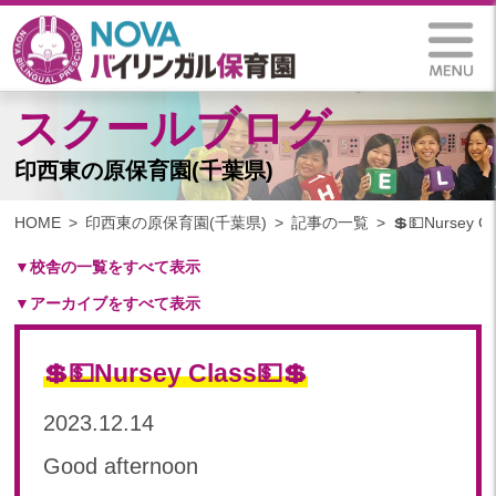
スクールブログ
印西東の原保育園(千葉県)
HOME
印西東の原保育園(千葉県)
記事の一覧
💲💵Nursey Cl
▼校舎の一覧をすべて表示
▼アーカイブをすべて表示
札幌保育園（北海道）
仙台八木山保育園（宮城県）
2024
仙台富沢保育園（宮城県）
💲💵Nursey Class💵💲
2024年 11月(10)
印西東の原保育園(千葉県)
2024年 10月(20)
2023.12.14
つくば西平塚保育園(茨城県)
2024年 09月(19)
札幌東雁来保育園(北海道)
Good afternoon
2024年 08月(21)
塩竃後楽町保育園(宮城県)