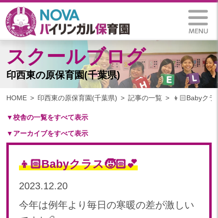
スクールブログ
印西東の原保育園(千葉県)
HOME
印西東の原保育園(千葉県)
記事の一覧
👦🏻Babyクラ
▼校舎の一覧をすべて表示
▼アーカイブをすべて表示
札幌保育園（北海道）
仙台八木山保育園（宮城県）
2024
仙台富沢保育園（宮城県）
👦🏻Babyクラス🧒🏻💕
2024年 11月(10)
印西東の原保育園(千葉県)
2024年 10月(20)
2023.12.20
つくば西平塚保育園(茨城県)
2024年 09月(19)
札幌東雁来保育園(北海道)
今年は例年より毎日の寒暖の差が激しい
2024年 08月(21)
塩竃後楽町保育園(宮城県)