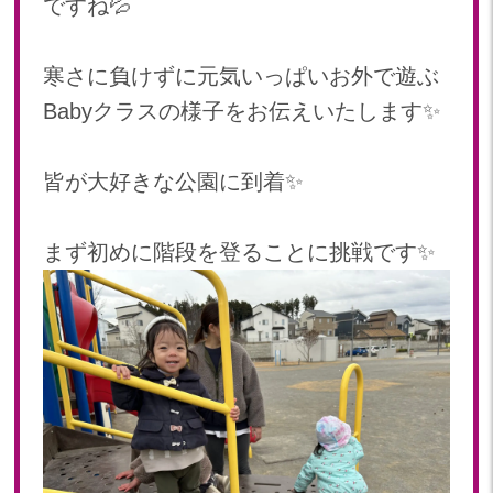
ですね💦
2024年 07月(22)
加美中新田保育園(宮城県)
2024年 06月(19)
2024年 05月(20)
寒さに負けずに元気いっぱいお外で遊ぶ
2024年 04月(20)
Babyクラスの様子をお伝えいたします✨
2024年 03月(20)
2024年 02月(19)
皆が大好きな公園に到着✨
2024年 01月(20)
2023
まず初めに階段を登ることに挑戦です✨
2023年 12月(20)
2023年 11月(18)
2023年 10月(21)
2023年 09月(19)
2023年 08月(22)
2023年 07月(20)
2023年 06月(22)
2023年 05月(19)