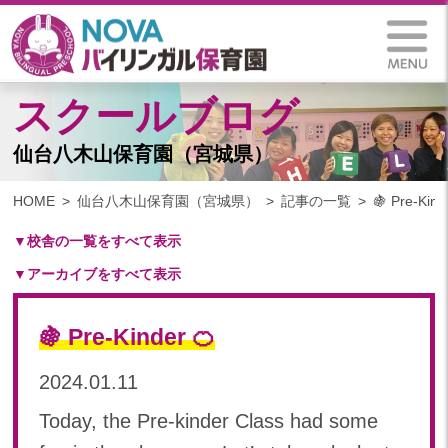
スクールブログ
仙台八木山保育園（宮城県）
HOME
仙台八木山保育園（宮城県）
記事の一覧
🍇 Pre-Kind
▼校舎の一覧をすべて表示
▼アーカイブをすべて表示
札幌保育園（北海道）
仙台八木山保育園（宮城県）
2025
仙台富沢保育園（宮城県）
🍇 Pre-Kinder 🍊
2025年 03月(1)
印西東の原保育園(千葉県)
2024
2024.01.11
つくば西平塚保育園(茨城県)
2024年 10月(20)
札幌東雁来保育園(北海道)
Today, the Pre-kinder Class had some
2024年 09月(18)
塩竃後楽町保育園(宮城県)