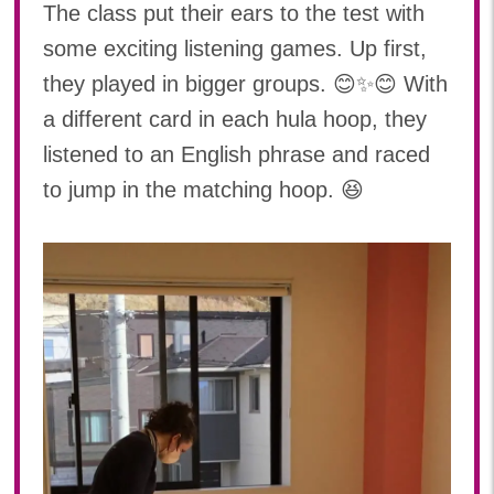
The class put their ears to the test with
2023年 05月(20)
some exciting listening games. Up first,
2023年 04月(20)
they played in bigger groups. 😊✨😊 With
2023年 03月(22)
a different card in each hula hoop, they
2023年 02月(19)
2023年 01月(19)
listened to an English phrase and raced
2022
to jump in the matching hoop. 😆
2022年 12月(20)
2022年 11月(20)
2022年 10月(20)
2022年 09月(19)
2022年 08月(22)
2022年 07月(20)
2022年 06月(22)
2022年 05月(19)
2022年 04月(19)