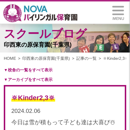
スクールブログ
印西東の原保育園(千葉県)
HOME
印西東の原保育園(千葉県)
記事の一覧
🔆Kinder2,3🔆
▼校舎の一覧をすべて表示
▼アーカイブをすべて表示
札幌保育園（北海道）
仙台八木山保育園（宮城県）
2024
仙台富沢保育園（宮城県）
🔆Kinder2,3🔆
2024年 11月(10)
印西東の原保育園(千葉県)
2024年 10月(20)
2024.02.06
つくば西平塚保育園(茨城県)
2024年 09月(19)
札幌東雁来保育園(北海道)
今日は雪が積もって子ども達は大喜び☃️
2024年 08月(21)
塩竃後楽町保育園(宮城県)