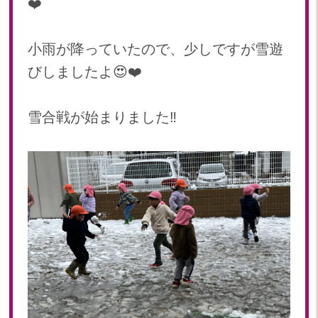
❤️
2024年 07月(22)
加美中新田保育園(宮城県)
2024年 06月(19)
2024年 05月(20)
小雨が降っていたので、少しですが雪遊
2024年 04月(20)
びしましたよ😍❤️
2024年 03月(20)
2024年 02月(19)
雪合戦が始まりました‼️
2024年 01月(20)
2023
2023年 12月(20)
2023年 11月(18)
2023年 10月(21)
2023年 09月(19)
2023年 08月(22)
2023年 07月(20)
2023年 06月(22)
2023年 05月(19)