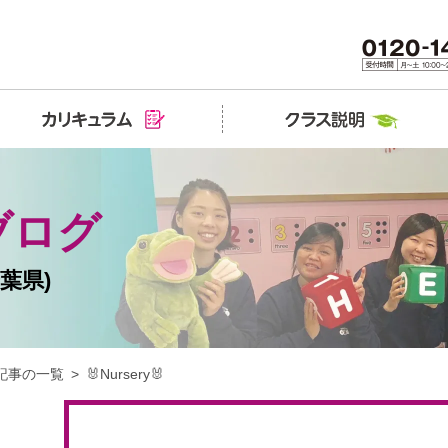
ブログ
葉県)
記事の一覧
🐰Nursery🐰