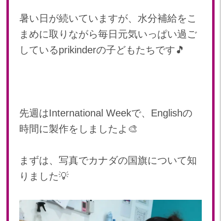
2024年 08月(21)
加美中新田保育園(宮城県)
暑い日が続いていますが、水分補給をこ
2024年 07月(22)
まめに取りながら毎日元気いっぱい過ご
2024年 06月(20)
しているprikinderの子どもたちです🎵
2024年 05月(21)
2024年 04月(21)
2024年 03月(20)
2024年 02月(19)
2024年 01月(20)
先週はInternational Weekで、Englishの
2023
時間に製作をしましたよ🎨
2023年 12月(20)
2023年 11月(20)
まずは、写真でカナダの国旗について知
2023年 10月(21)
りました💡
2023年 09月(20)
2023年 08月(21)
2023年 07月(20)
2023年 06月(22)