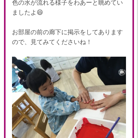
色の水が流れる様子をわあーと眺めてい
2020
ましたよ😄
2020年 12月(19)
2020年 11月(19)
お部屋の前の廊下に掲示をしてあります
2020年 10月(22)
ので、見てみてくださいね！
2020年 09月(20)
2020年 08月(20)
2020年 07月(21)
2020年 06月(22)
2020年 05月(18)
2020年 04月(21)
2020年 03月(19)
2020年 02月(16)
2020年 01月(19)
2019
2019年 12月(20)