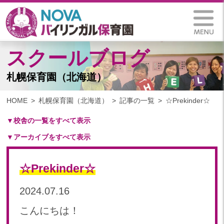
スクールブログ
札幌保育園（北海道）
HOME
札幌保育園（北海道）
記事の一覧
☆Prekinder☆
▼校舎の一覧をすべて表示
▼アーカイブをすべて表示
札幌保育園（北海道）
仙台八木山保育園（宮城県）
2025
仙台富沢保育園（宮城県）
☆Prekinder☆
2025年 03月(1)
印西東の原保育園(千葉県)
2024
2024.07.16
つくば西平塚保育園(茨城県)
2024年 10月(21)
札幌東雁来保育園(北海道)
こんにちは！
2024年 09月(19)
塩竃後楽町保育園(宮城県)