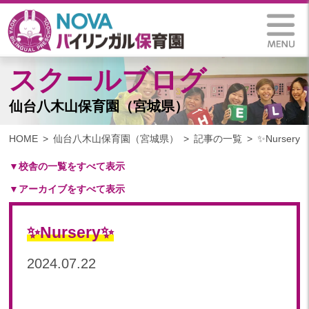
スクールブログ
仙台八木山保育園（宮城県）
HOME
仙台八木山保育園（宮城県）
記事の一覧
✨Nursery✨
▼校舎の一覧をすべて表示
▼アーカイブをすべて表示
札幌保育園（北海道）
仙台八木山保育園（宮城県）
2025
仙台富沢保育園（宮城県）
✨Nursery✨
2025年 03月(1)
印西東の原保育園(千葉県)
2024
2024.07.22
つくば西平塚保育園(茨城県)
2024年 10月(20)
札幌東雁来保育園(北海道)
2024年 09月(18)
塩竃後楽町保育園(宮城県)