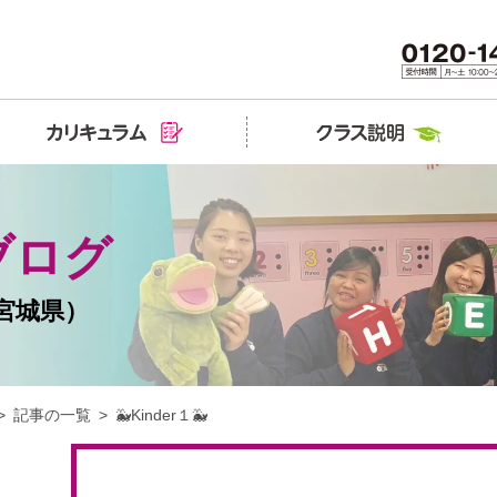
ブログ
宮城県）
記事の一覧
🐳Kinder１🐳