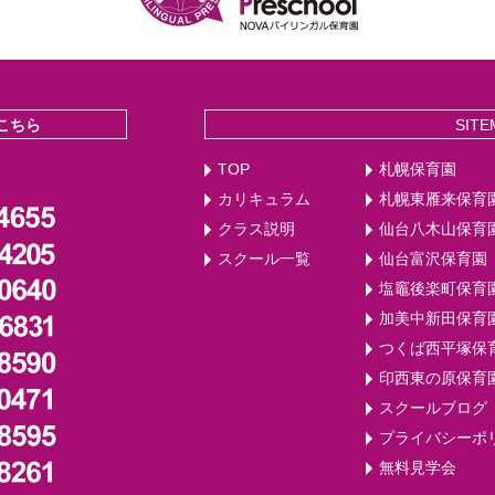
こちら
SITE
TOP
札幌保育園
カリキュラム
札幌東雁来保育
クラス説明
仙台八木山保育
スクール一覧
仙台富沢保育園
塩竈後楽町保育
加美中新田保育
つくば西平塚保
印西東の原保育
スクールブログ
プライバシーポ
無料見学会