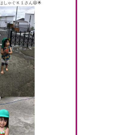
しゃぐＫ１さん😆🌟