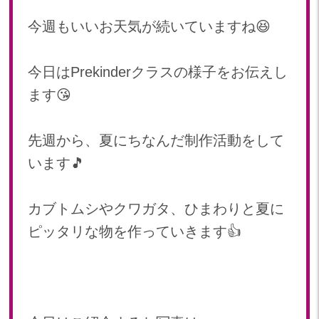
2024年 07月(22)
加美中新田保育園(宮城県)
今週もいいお天気が続いていますね😆
2024年 06月(19)
2024年 05月(20)
2024年 04月(20)
今日はPrekinderクラスの様子をお伝えし
2024年 03月(20)
ます😘
2024年 02月(19)
2024年 01月(20)
先週から、夏にちなんだ制作活動をして
2023
います🎵
2023年 12月(20)
2023年 11月(18)
カブトムシやクワガタ、ひまわりと夏に
2023年 10月(21)
ピッタリな物を作っていきます👍
2023年 09月(19)
2023年 08月(22)
2023年 07月(20)
2023年 06月(22)
2023年 05月(19)