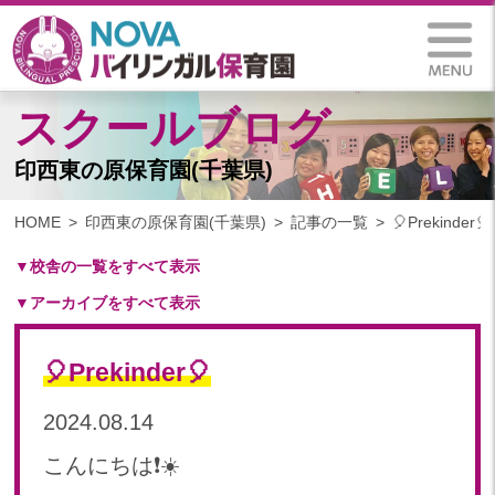
スクールブログ
印西東の原保育園(千葉県)
HOME
印西東の原保育園(千葉県)
記事の一覧
🎈Prekinder🎈
▼校舎の一覧をすべて表示
▼アーカイブをすべて表示
札幌保育園（北海道）
仙台八木山保育園（宮城県）
2024
仙台富沢保育園（宮城県）
🎈Prekinder🎈
2024年 11月(10)
印西東の原保育園(千葉県)
2024年 10月(20)
2024.08.14
つくば西平塚保育園(茨城県)
2024年 09月(19)
札幌東雁来保育園(北海道)
こんにちは❗️☀️
2024年 08月(21)
塩竃後楽町保育園(宮城県)