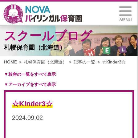
スクールブログ
札幌保育園（北海道）
HOME
札幌保育園（北海道）
記事の一覧
☆Kinder3☆
▼校舎の一覧をすべて表示
▼アーカイブをすべて表示
札幌保育園（北海道）
仙台八木山保育園（宮城県）
2025
仙台富沢保育園（宮城県）
☆Kinder3☆
2025年 03月(1)
印西東の原保育園(千葉県)
2024
2024.09.02
つくば西平塚保育園(茨城県)
2024年 10月(21)
札幌東雁来保育園(北海道)
2024年 09月(19)
塩竃後楽町保育園(宮城県)