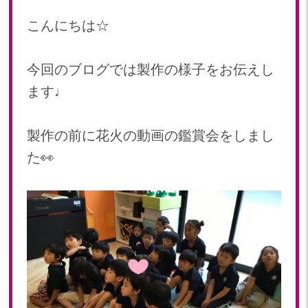
2024年 08月(21)
加美中新田保育園(宮城県)
こんにちは☆
2024年 07月(22)
2024年 06月(20)
今回のブログでは製作の様子をお伝えし
2024年 05月(21)
2024年 04月(21)
ます♩
2024年 03月(20)
2024年 02月(19)
製作の前に花火の動画の鑑賞会をしまし
2024年 01月(20)
た👀
2023
2023年 12月(20)
2023年 11月(20)
2023年 10月(21)
2023年 09月(20)
2023年 08月(21)
2023年 07月(20)
2023年 06月(22)