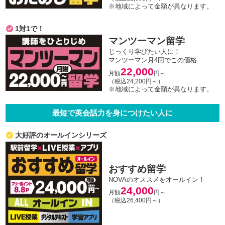
※地域によって金額が異なります。
1対1で！
マンツーマン留学
じっくり学びたい人に！
マンツーマン月4回でこの価格
22,000
月額
円～
（税込24,200円～）
※地域によって金額が異なります。
最短で英会話力を身につけたい人に
大好評のオールインシリーズ
おすすめ留学
NOVAのオススメをオールイン！
24,000
月額
円～
（税込26,400円～）