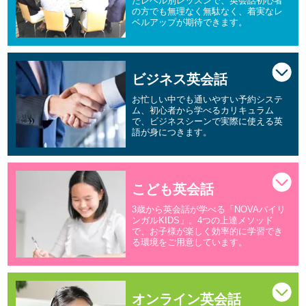
たレベル別レッスンで、英会話初心者
の方でも無理なく無駄なく、着実なレ
ベルアップが期待できます。
ビジネス英会話
お忙しい中でも通いやすい予約システ
ム、初心者から学べるカリキュラム
で、ビジネスシーンで実際に使える英
語が身につきます。
こども英会話
3歳から英会話が学べる「NOVAバイリ
ンガルKIDS」。4つの上達メソッド
で、お子様が楽しく効率的に学習でき
る環境をご用意しています。
オンライン英会話