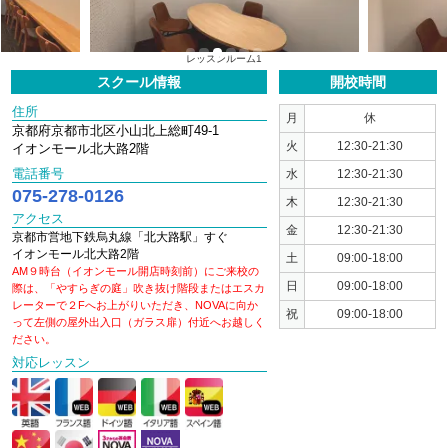
1
2
3
4
5
6
レッスンルーム1
スクール情報
開校時間
住所
月
休
京都府京都市北区小山北上総町49-1
火
12:30-21:30
イオンモール北大路2階
電話番号
水
12:30-21:30
075-278-0126
木
12:30-21:30
アクセス
金
12:30-21:30
京都市営地下鉄烏丸線「北大路駅」すぐ
イオンモール北大路2階
土
09:00-18:00
AM９時台（イオンモール開店時刻前）にご来校の
日
09:00-18:00
際は、「やすらぎの庭」吹き抜け階段またはエスカ
レーターで２Fへお上がりいただき、NOVAに向か
祝
09:00-18:00
って左側の屋外出入口（ガラス扉）付近へお越しく
ださい。
対応レッスン