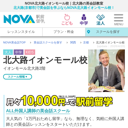
NOVA北大路イオンモール校｜北大路の英会話教室
北大路(京都市)で英会話を学ぶならNOVA北大路イオンモール校！
レッスンスタイル
プラン・料金
スクールを探す
NOVA英会話TOP
英会話スクールを探す
関西
京都
北大路イオンモール校
(update：2026/4/20)
大人
中学
KIDS
北大路
イオンモール
校
イオンモール北大路2階
スクール情報▼
ALL外国人講師の英会話スクール
大人気の「1万円おためし留学」なら、無理なく、気軽に
外国人講
師との英会話レッスンをスタートいただけます。