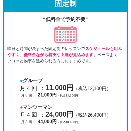
固定制
“低料金で予約不要”
曜日と時間が決まった固定制のレッスンで
スケジュールも
組み
やすく、低料金ながら着実な上達が見込めます。
ペースよくコ
ツコツと物事を進められる方におすすめです。
グループ
11,000円
月 4 回
：
（税込12,100円）
21,000円
月 8 回
：
（税込23,100円）
マンツーマン
24,000円
月 4 回
：
（税込26,400円）
44,000円
月 8 回
：
（税込48,400円）