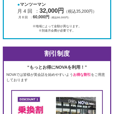
マンツーマン
32,000円
月 4 回
：
（税込35,200円）
60,000円
月 8 回
：
（税込66,000円）
※地域によって金額が異なります。
※別途月会費が必要です。
割引制度
“もっとお得にNOVAを利用！”
NOVAでは皆様が英会話を始めやすいよう
お得な割引
をご用意
しております