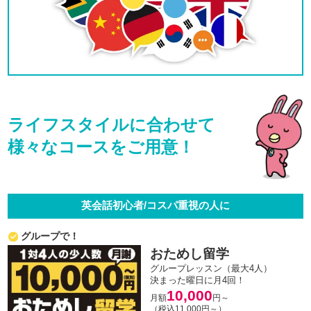
ライフスタイルに合わせて
様々なコースをご用意！
英会話初心者/コスパ重視の人に
グループで！
おためし留学
グループレッスン（最大4人）
決まった曜日に月4回！
10,000
月額
円～
（税込11,000円～）