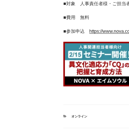
■対象 人事責任者様・ご担当
■費用 無料
■参加申込
https://www.nova.co
カ
オンライン
テ
ゴ