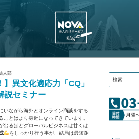
NOVA法人
英会話などの語学研修・講師派
法人部
検
！】異文化適応力「CQ」
索:
解説セミナー
にいながら海外とオンライン商談をする
ることはより身近になってきています。
が出るほどグローバルビジネスは甘くは
成
をしっかり行う事が、結局は最短距