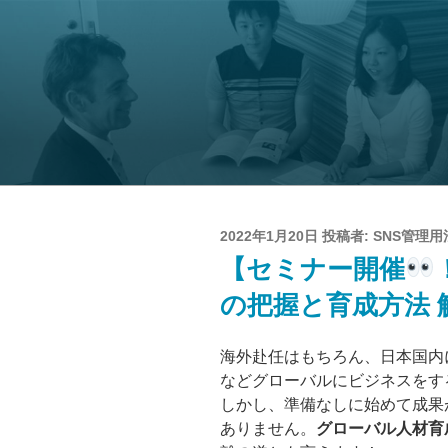
コ
ン
テ
ン
ツ
へ
ス
キ
ッ
プ
投
2022年1月20日
投稿者:
SNS管理用
稿
【セミナー開催
日:
の把握と育成方法 
海外赴任はもちろん、日本国内
などグローバルにビジネスをす
しかし、準備なしに始めて成果
ありません。
グローバル人材育