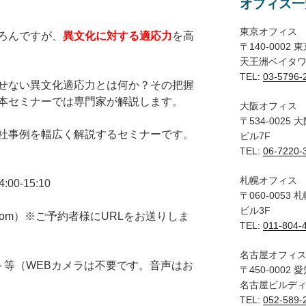
オフィス一
東京オフィス
ろんですが、
異文化に対する適応力
を高
〒140-0002
天王洲ベイタワー
TEL:
03-5796-
せない異文化適応力とは何か？その把握
本セミナーでは専門家が解説します。
大阪オフィス
〒534-0025
社事例を幅広く解説するセミナーです。
ビル7F
TEL:
06-7220-
札幌オフィス
0-15:10
〒060-0053
ビル3F
oom）※ご予約者様にURLをお送りしま
TEL:
011-804-
名古屋オフィ
ト等（WEBカメラは不要です。音声はお
〒450-0002
）
名古屋ビルディ
TEL:
052-589-