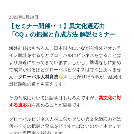
投
2022年1月20日
稿
【セミナー開催
！】異文化適応力
日:
「CQ」の把握と育成方法 解説セミナー
海外赴任はもちろん、日本国内にいながら海外とオンラ
イン商談をするなどグローバルにビジネスをすることは
より身近になってきています。しかし、準備なしに始め
て成果が出るほどグローバルビジネスは甘くはありませ
ん。
グローバル人材育成
をしっかり行う事が、結局は
最短距離の道とも言えます！
その育成においては語学はもちろんですが、
異文化に対
する適応力
を高めることが重要です！
グローバルビジネス人材に欠かせない異文化適応力とは
何か？その把握と育成をどうすればよいのか？本セミナ
ーでは専門家が解説します。