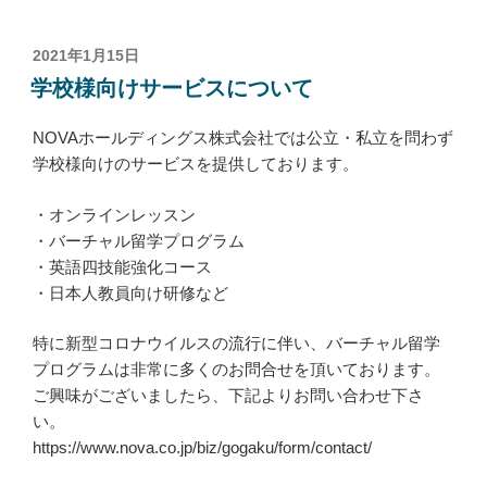
投
2021年1月15日
稿
学校様向けサービスについて
日:
NOVAホールディングス株式会社では公立・私立を問わず
学校様向けのサービスを提供しております。
・オンラインレッスン
・バーチャル留学プログラム
・英語四技能強化コース
・日本人教員向け研修など
特に新型コロナウイルスの流行に伴い、バーチャル留学
プログラムは非常に多くのお問合せを頂いております。
ご興味がございましたら、下記よりお問い合わせ下さ
い。
https://www.nova.co.jp/biz/gogaku/form/contact/