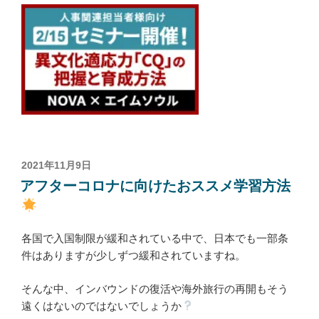
投
2021年11月9日
稿
アフターコロナに向けたおススメ学習方法
日:
各国で入国制限が緩和されている中で、日本でも一部条
件はありますが少しずつ緩和されていますね。
そんな中、インバウンドの復活や海外旅行の再開もそう
遠くはないのではないでしょうか