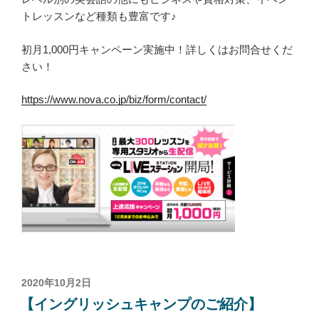
トレッスンなど種類も豊富です♪
初月1,000円キャンペーン実施中！詳しくはお問合せくだ
さい！
https://www.nova.co.jp/biz/form/contact/
投
2020年10月2日
稿
【イングリッシュキャンプのご紹介】
日: