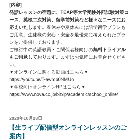
[内容]
発話レッスンの宿題に、TEAP等大学受験外部試験対策コ
ース、英検二次対策、留学前対策など様々なニーズにお
応えいたします。
春休みや夏休みには語学留学プランも
ご用意。生徒様の安心・安全を最優先に考えられたプラ
ンをご提供しております。
ご検討中の英語教員・ご関係者様向けの
無料トライアル
もご用意しております。
まずはお気軽にお問合せくださ
い。
▼オンラインに関する動画はこちら▼
https://youtu.be/T-awmb0NMUo
▼学校向けオンラインHPはこちら▼
https://www.nova.co.jp/biz/lp/academic/school_online/
投
2020年10月28日
稿
【生ライブ配信型オンラインレッスン
のご
日:
案内】