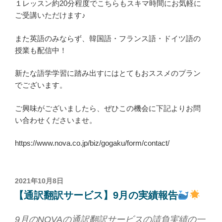
１レッスン約20分程度でこちらもスキマ時間にお気軽に
ご受講いただけます♪
また英語のみならず、韓国語・フランス語・ドイツ語の
授業も配信中！
新たな語学学習に踏み出すにはとてもおススメのプラン
でございます。
ご興味がございましたら、ぜひこの機会に下記よりお問
い合わせくださいませ。
https://www.nova.co.jp/biz/gogaku/form/contact/
投
2021年10月8日
稿
【通訳翻訳サービス】9月の実績報告
日:
9月のNOVA
の通訳翻訳サービスの請負実績の一