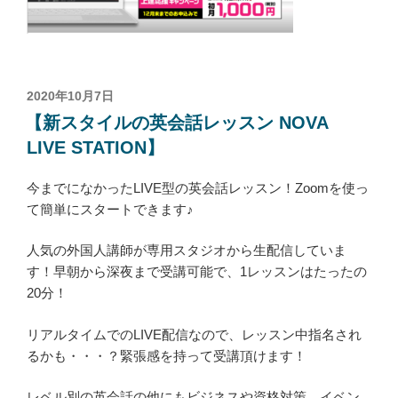
投
2020年10月7日
稿
【新スタイルの英会話レッスン NOVA
日:
LIVE STATION】
今までになかったLIVE型の英会話レッスン！Zoomを使っ
て簡単にスタートできます♪
人気の外国人講師が専用スタジオから生配信していま
す！早朝から深夜まで受講可能で、1レッスンはたったの
20分！
リアルタイムでのLIVE配信なので、レッスン中指名され
るかも・・・？緊張感を持って受講頂けます！
レベル別の英会話の他にもビジネスや資格対策、イベン