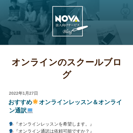
コ
ン
テ
ン
ツ
へ
NOVA法人企業向け
英会話などの語学研修・講師派遣・通
ス
訳翻訳
サービス
キ
オンラインのスクールブロ
ッ
プ
グ
投
2022年1月27日
稿
おすすめ
オンラインレッスン＆オンライ
日:
ン通訳
『オンラインレッスンを希望します。』
『オンライン通訳は依頼可能ですか？』