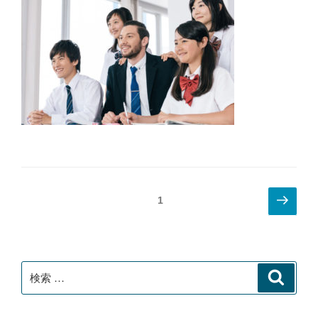
投
次
ページ
1
の
稿
ペ
ナ
ー
ビ
ジ
検
検
ゲ
索
索:
ー
シ