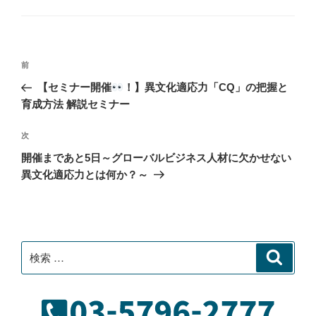
テ
ゴ
リ
ー
投
過
前
稿
去
【セミナー開催
！】異文化適応力「CQ」の把握と
ナ
の
育成方法 解説セミナー
ビ
投
稿
ゲ
次
次
の
ー
開催まであと5日～グローバルビジネス人材に欠かせない
投
シ
異文化適応力とは何か？～
稿
ョ
ン
検
検
索
索: