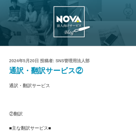
コ
ン
テ
ン
ツ
へ
NOVA法人企業向け
英会話などの語学研修・講師派遣・通
ス
訳翻訳
サービス
キ
投
2024年5月20日
投稿者:
SNS管理用法人部
ッ
稿
プ
通訳・翻訳サービス②
日:
通訳・翻訳サービス
②翻訳
■主な翻訳サービス■