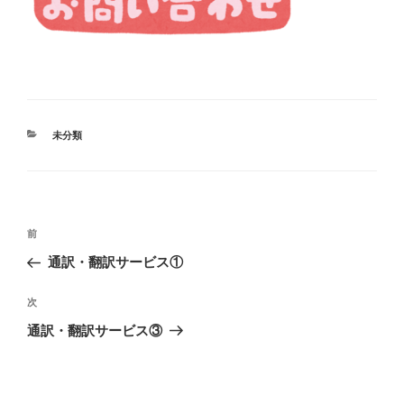
カ
未分類
テ
ゴ
リ
ー
投
過
前
稿
去
通訳・翻訳サービス①
ナ
の
ビ
投
次
次
稿
ゲ
の
通訳・翻訳サービス③
投
ー
稿
シ
ョ