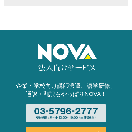
通訳
経済産業省 令和5年度通訳業務（英語）
2023.04
通訳
国際交流フェスティバル
2023.02
通訳
スキージャンプ・ワールドカップ2023札
幌大会
2023.01
語学研修
福岡地方検察庁 マンツーマンTOEFL研
修
2023.01
- 2022年 -
翻訳
相模原市（神奈川県）・乳幼児健診関係
書類翻訳業務
2022.12
企業・学校向け講師派遣、語学研修、
通訳
農林水産消費安全技術センター OECD
通訳・翻訳もやっぱりNOVA！
現地評価における日英通訳業務
2022.11
セミナー
オンラインセミナー「通訳者が教える英
語力強化セミナー」開催
2022.11
語学研修
陸上自衛隊幹部候補生学校 語学研修
（受注）
2022.08