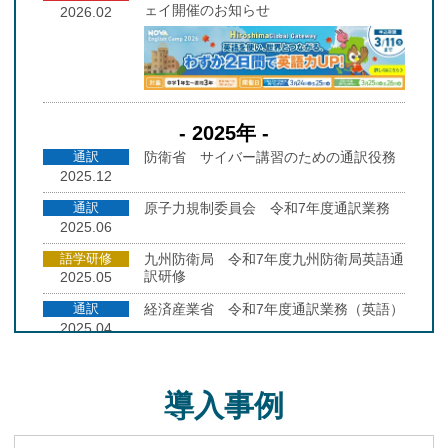
ェイ開催のお知らせ
2026.02
- 2025年 -
通訳
防衛省 サイバー講習のための通訳役務
2025.12
通訳
原子力規制委員会 令和7年度通訳業務
2025.06
語学研修
九州防衛局 令和7年度九州防衛局英語通
訳研修
2025.05
通訳
経済産業省 令和7年度通訳業務（英語）
2025.04
- 2024年 -
導入事例
通訳
航空自衛隊 幹部学校指揮幕僚課程学生
多国間セミナー
2024.11