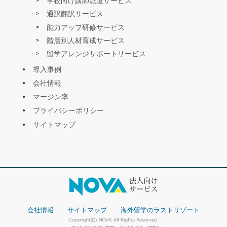
学校向け講師派遣サービス
通訳翻訳サービス
- 2021年 -
能力アップ研修サービス
階層別人材育成サービス
セミナー
海外ビジネスEXPO2021福岡に出展|無料
セミナーを開催します！
2021.12
留学アレンジサポートサービス
<内容>「アスリートとビジネスパーソン
に共通するグローバル人財教育」
導入事例
会社情報
マージン率
プライバシーポリシー
サイトマップ
セミナー
留学セミナーのお知らせ
<セミナー名>
2021.11
「中高生の留学に関する無料セミナー」
<内容>
コロナ禍における留学状況と「今行け
る」新留学スタイルについて
会社情報
サイトマップ
海外留学のラストリゾート
セミナー
海外ビジネスEXPO2021東京に出展|無料
セミナーを開催します！
2021.11