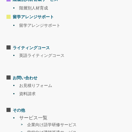
す！
2022.3
階層別人材育成
<内容>「グローバル人財に求められる語
学力とマインドセットの解説セミナー」
留学アレンジサポート
留学アレンジサポート
ライティングコース
英語ライティングコース
セミナー
NOVA×エイムソウル|無料セミナーを開催
します！
2022.1
お問い合わせ
<内容>「グローバル人材育成 把握と育成
お見積りフォーム
方法の解説セミナー」
資料請求
その他
サービス一覧
企業向け語学研修サービス