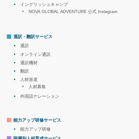
イングリッシュキャンプ
NOVA GLOBAL ADVENTURE 公式 Instagram
通訳・翻訳サービス
セミナー
第2弾NOVA×ジェック|無料セミナーを開
通訳
催します！
2022.4
<内容>「グローバル人財として必要な３
オンライン通訳
つのマインドのつくり方の解説セミナ
通訳機材
ー」
翻訳
人材派遣
人材募集
外国語ナレーション
能力アップ研修サービス
通訳
Bリーグ（プロバスケットボール）・ハー
フタイムイベント
2022.3
能力アップ研修
階層別人材育成サービス
セミナー
NOVA×ジェック|無料セミナーを開催しま