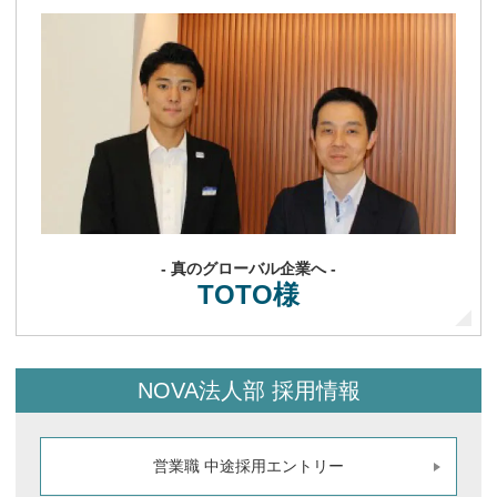
お知らせ
英語・韓国語ライティングコース公式ウ
ェブサイトリニューアル
2024.11
＜公式サイトはこちら＞
翻訳
広島県 令和6年度在南米被爆者健康相談
等事業に係る契約書翻訳業務
2024.07
通訳
経済産業省 令和6年度通訳業務（英語）
2024.04
通訳
環境省 令和6年度通訳業務
2024.04
通訳
スキージャンプ・ワールドカップ2024札
幌大会
2024.01
- 真のグローバル企業へ -
TOTO様
- 2023年 -
通訳
林野庁 持続可能な森林経営に関する日
中韓三か国部長級対話
2023.11
NOVA法人部 採用情報
語学研修
北海道防衛局 英会話研修
2023.08
語学研修
福岡県警察本部 通訳要員研修業務委託
営業職 中途採用エントリー
（英語）
2023.05