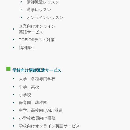
講師派遣レッスン
外国人講師と1日オールイングリッシュ
英語学習への意欲を高めるプログラム
通学レッスン
オンラインレッスン
セミナー
好評につき2回目！！NOVA×エイムソウ
ル|無料セミナーを開催します！
2022.5
企業向けオンライン
<内容>「海外適応力の高い赴任者を選び
英語サービス
育てる「科学的」な手法の解説セミナ
ー」
TOEIC®テスト対策
福利厚生
学校向け講師派遣
サービス
大学、各種専門学校
中学、高校
セミナー
第2弾NOVA×エイムソウル|無料セミナー
小学校
を開催します！
2022.4
保育園、幼稚園
<内容>「海外適応力の高い赴任者を選び
育てる「科学的」な手法の解説セミナ
中学、高校向けALT派遣
ー」
小学校教員向け研修
学校向けオンライン英語サービス