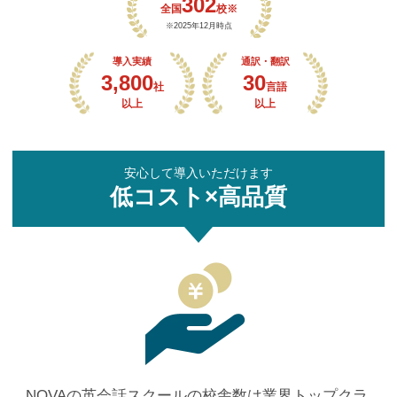
302
全国
校※
※2025年12月時点
導入実績
通訳・翻訳
3,800
30
社
言語
以上
以上
安心して導入いただけます
低コスト×高品質
NOVAの英会話スクールの校舎数は業界トップクラ