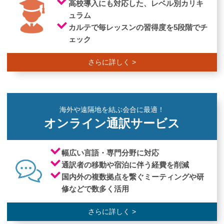
高校導入にも対応した、
レベル別カリキ
ュラム
カルテで毎レッスンの習得度を5段階
でチ
ェック
さらに詳しく >
海外や遠隔地を結ぶ会合に最適！
オンライン通訳サービス
幅広い言語・専門分野に対応
通訳者の移動や宿泊に伴う経費を削減
国内外の複数拠点を繋ぐ
ミーティングや研
修などで数多く活用
さらに詳しく >