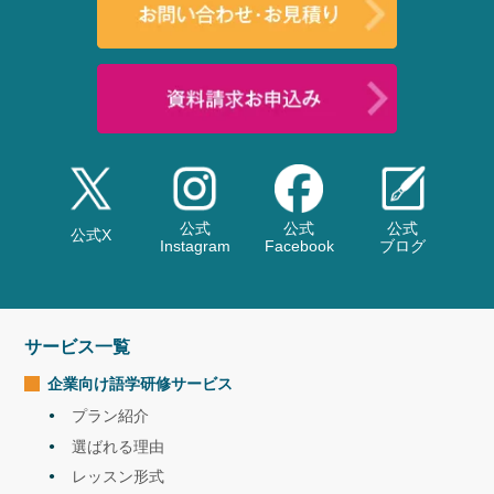
語学研修
鹿児島県教育庁 夏季イングリッシュキ
ャンプ（受注）
2022.08
語学研修
東京都教育庁 多言語体験講座（受注）
2022.07
語学研修
東京都練馬区 夏季イングリッシュキャ
ンプ（受注）
2022.07
語学研修
北海道警察 社員研修（受注）
2022.07
公式
公式
公式
語学研修
仙台国税局 社員研修（受注）
公式X
Instagram
Facebook
ブログ
2022.07
語学研修
航空自衛隊春日基地 韓国語研修（受
注）
2022.06
翻訳
名張市（三重県）・子育てに係る文書の
サービス一覧
多言語翻訳業務委託
2022.6
企業向け語学研修
サービス
通訳
陸上自衛隊・太平洋水陸両用指揮官シン
プラン紹介
ポジウムに伴う通訳役務
2022.5
選ばれる理由
お知らせ
プログラメイク×NOVA
│English camp!!
「夏季
2022.7
レッスン形式
イングリッシュキャンプ」