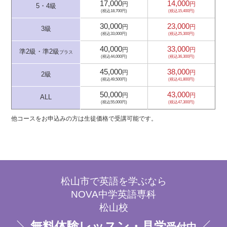
17,000
14,000
円
円
5・4級
(税込18,700円)
(税込15,400円)
30,000
23,000
円
円
3級
(税込33,000円)
(税込25,300円)
40,000
33,000
円
円
準2級・準2級
プラス
(税込44,000円)
(税込36,300円)
45,000
38,000
円
円
2級
(税込49,500円)
(税込41,800円)
50,000
43,000
円
円
ALL
(税込55,000円)
(税込47,300円)
他コースをお申込みの方は生徒価格で受講可能です。
松山市で英語を学ぶなら
NOVA中学英語専科
松山校
無料体験レッスン・見学
受付中