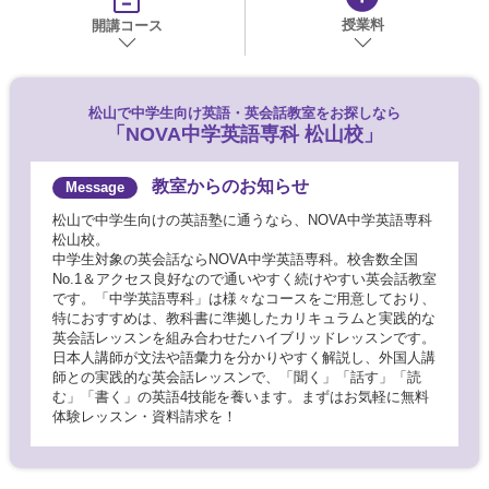
授業料
開講コース
松山で
中学生向け英語・英会話教室をお探しなら
「NOVA中学英語専科 松山校」
教室からのお知らせ
松山で中学生向けの英語塾に通うなら、NOVA中学英語専科
松山校。
中学生対象の英会話ならNOVA中学英語専科。校舎数全国
No.1＆アクセス良好なので通いやすく続けやすい英会話教室
です。「中学英語専科」は様々なコースをご用意しており、
特におすすめは、教科書に準拠したカリキュラムと実践的な
英会話レッスンを組み合わせたハイブリッドレッスンです。
日本人講師が文法や語彙力を分かりやすく解説し、外国人講
師との実践的な英会話レッスンで、「聞く」「話す」「読
む」「書く」の英語4技能を養います。まずはお気軽に無料
体験レッスン・資料請求を！