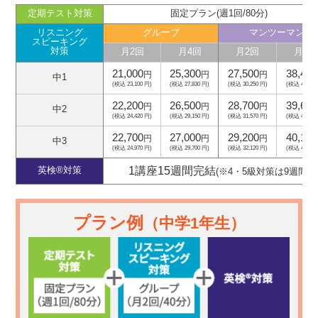
定期テスト対策
固定プラン(週1回/80分)
リスニング
グループ
マンツーマン
スピーキング
対策
月2回
月4回
月2回
月4回
21,000
25,300
27,500
38,400
円
円
円
中1
(税込 23,100 円)
(税込 27,830 円)
(税込 30,250 円)
(税込 42,240
22,200
26,500
28,700
39,600
円
円
円
中2
(税込 24,420 円)
(税込 29,150 円)
(税込 31,570 円)
(税込 43,560
22,700
27,000
29,200
40,100
円
円
円
中3
(税込 24,970 円)
(税込 29,700 円)
(税込 32,120 円)
(税込 44,110
1講座15週間完結
英検®対策
(※4・5級対策は9週間)
プラン例
（中学1年生）