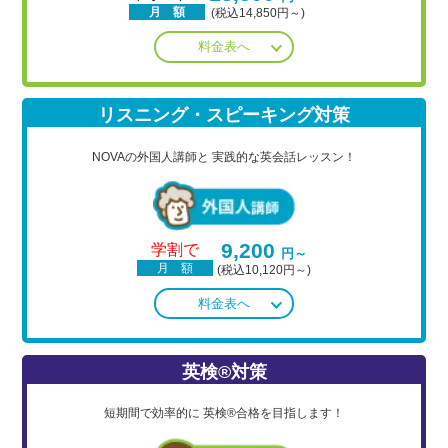
月 額
(税込14,850円～)
料金表へ
リスニング・スピーキング対策
NOVAの外国人講師と
実践的な英会話レッスン！
9,200
学割で
円～
月 額
(税込10,120円～)
料金表へ
英検®対策
短期間で効率的に
英検®合格を目指します！