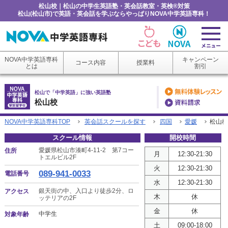
松山校｜松山の中学生英語塾・英会話教室・英検®対策
松山(松山市)で英語・英会話を学ぶならやっぱりNOVA中学英語専科！
NOVA中学英語専科
キャンペーン
コース内容
授業料
とは
割引
松山で「中学英語」に強い英語塾
松山校
NOVA中学英語専科TOP
英会話スクールを探す
四国
愛媛
松山校
スクール情報
開校時間
愛媛県松山市湊町4-11-2 第7コー
住所
月
12:30-21:30
トエルビル2F
火
12:30-21:30
089-941-0033
電話番号
水
12:30-21:30
銀天街の中、入口より徒歩2分、ロ
アクセス
木
休
ッテリアの2F
金
休
中学生
対象年齢
土
09:00-18:00