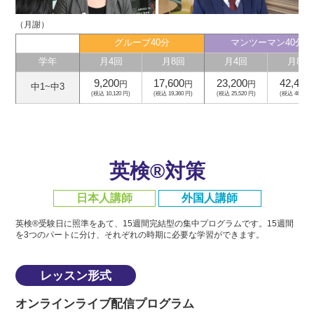
（月謝）
グループ40分
マンツーマン40分
学年
月4回
月8回
月4回
月8回
9,200
17,600
23,200
42,400
円
円
円
中1~中3
(税込 10,120 円)
(税込 19,360 円)
(税込 25,520 円)
(税込 46,640 
英検®対策
日本人講師
外国人講師
英検®受験日に照準をあて、15週間完結型の集中プログラムです。
15週間
を3つのパートに分け、それぞれの時期に必要な学習ができます。
レッスン形式
オンラインライブ配信プログラム