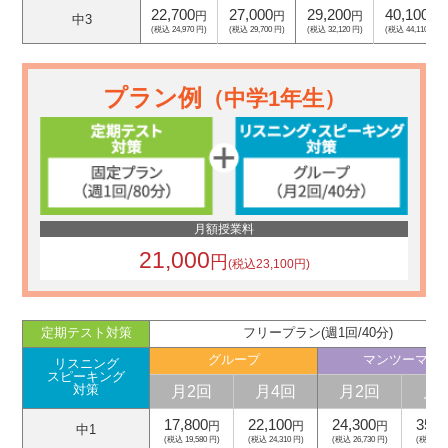
22,700
27,000
29,200
40,100
円
円
円
円
中3
(税込 24,970 円)
(税込 29,700 円)
(税込 32,120 円)
(税込 44,110 円)
プラン例
（中学1年生）
月額授業料
21,000
円
(税込23,100円)
定期テスト対策
フリープラン(週1回/40分)
グループ
マンツーマン
リスニング
スピーキング
月2回
月4回
月2回
月
対策
17,800
22,100
24,300
35,2
円
円
円
中1
(税込 19,580 円)
(税込 24,310 円)
(税込 26,730 円)
(税込 38,