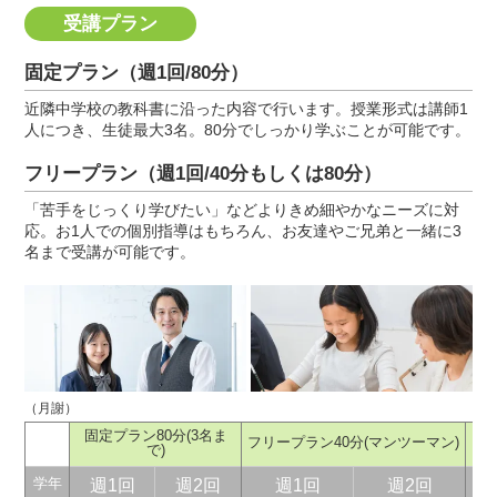
受講プラン
固定プラン（週1回/80分）
近隣中学校の教科書に沿った内容で行います。授業形式は講師1
人につき、生徒最大3名。80分でしっかり学ぶことが可能です。
フリープラン（週1回/40分もしくは80分）
「苦手をじっくり学びたい」などよりきめ細やかなニーズに対
応。お1人での個別指導はもちろん、お友達やご兄弟と一緒に3
名まで受講が可能です。
（月謝）
固定プラン80分
(3名ま
フリープラン40分
(マンツーマン)
フ
で)
週1回
週2回
週1回
週2回
学年