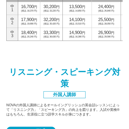
16,700
30,200
13,500
24,400
中
円
円
円
円
1
(税込 18,370 円)
(税込 33,220 円)
(税込 14,850 円)
(税込 26,840 円)
(
17,900
32,200
14,100
25,500
中
円
円
円
円
2
(税込 19,690 円)
(税込 35,420 円)
(税込 15,510 円)
(税込 28,050 円)
(
18,400
33,300
14,900
26,900
中
円
円
円
円
3
(税込 20,240 円)
(税込 36,630 円)
(税込 16,390 円)
(税込 29,590 円)
(
リスニング・スピーキング対
策
外国人講師
NOVAの外国人講師によるオールイングリッシュの英会話レッスンによっ
て「リスニング力」「スピーキング力」
の向上を図ります。入試や英検®
はもちろん、生涯役に立つ語学スキルが身につきます。