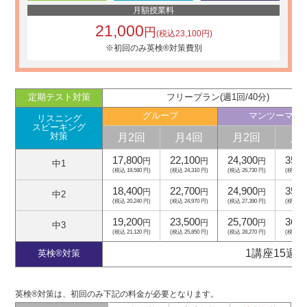
月額授業料
21,000
円
(税込23,100円)
※初回のみ英検®対策費別
定期テスト対策
フリープラン(週1回/40分)
グループ
マンツーマン
リスニング
スピーキング
月2回
月4回
月2回
月
対策
17,800
22,100
24,300
35,2
円
円
円
中1
(税込 19,580 円)
(税込 24,310 円)
(税込 26,730 円)
(税込 38,
18,400
22,700
24,900
35,8
円
円
円
中2
(税込 20,240 円)
(税込 24,970 円)
(税込 27,390 円)
(税込 39,
19,200
23,500
25,700
36,6
円
円
円
中3
(税込 21,120 円)
(税込 25,850 円)
(税込 28,270 円)
(税込 40,
1講座15週
英検®対策
英検®対策は、初回のみ下記の料金が必要となります。