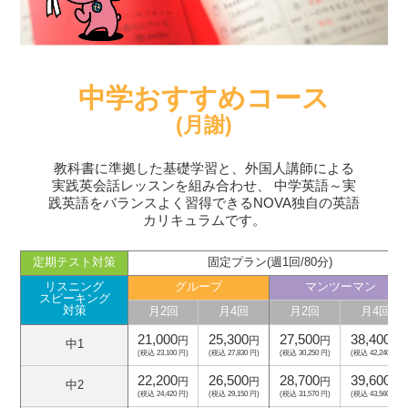
中学おすすめコース
(月謝)
教科書に準拠した基礎学習と、外国人講師による
実践英会話レッスンを組み合わせ、
中学英語～実
践英語をバランスよく習得できるNOVA独自の英語
カリキュラムです。
定期テスト対策
固定プラン(週1回/80分)
リスニング
グループ
マンツーマン
スピーキング
対策
月2回
月4回
月2回
月4回
21,000
25,300
27,500
38,400
円
円
円
円
中1
(税込 23,100 円)
(税込 27,830 円)
(税込 30,250 円)
(税込 42,240 円)
22,200
26,500
28,700
39,600
円
円
円
円
中2
(税込 24,420 円)
(税込 29,150 円)
(税込 31,570 円)
(税込 43,560 円)