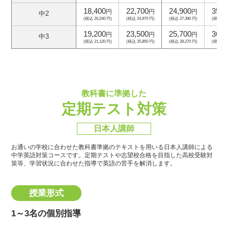
18,400
22,700
24,900
35,8
円
円
円
中2
(税込 20,240 円)
(税込 24,970 円)
(税込 27,390 円)
(税込 39,
19,200
23,500
25,700
36,6
円
円
円
中3
(税込 21,120 円)
(税込 25,850 円)
(税込 28,270 円)
(税込 40,
教科書に準拠した
定期テスト対策
日本人講師
お通いの学校に合わせた教科書準拠のテキストを用いる日本人講師による
中学英語対策コースです。
定期テストや志望校合格を目指した高校受験対
策等、学習状況に合わせた指導で英語の苦手を解消します。
授業形式
1～3名の個別指導