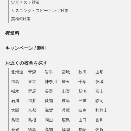
定期テスト対策
リスニング・スピーキング対策
英検®対策
授業料
キャンペーン / 割引
お近くの校舎を探す
北海道
青森
岩手
宮城
秋田
山形
福島
東京
神奈川
埼玉
千葉
茨城
栃木
群馬
長野
山梨
新潟
富山
石川
福井
愛知
岐阜
三重
静岡
大阪
京都
滋賀
兵庫
奈良
和歌山
鳥取
島根
岡山
広島
山口
香川
愛媛
徳島
高知
福岡
長崎
佐賀