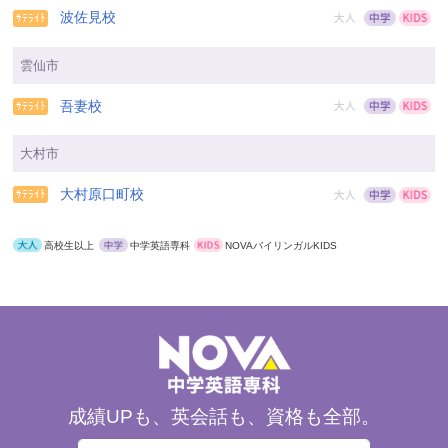
波佐見校
雲仙市
吾妻校
大村市
大村原口町校
高校生以上
中学英語専科
NOVAバイリンガルKIDS
成績UPも、英会話も、資格も全部。