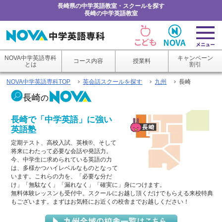
長崎県の中学英語教室・スクールを探す
長崎の中学英語教室
NOVA中学英語専科
キャンペーン
コース内容
授業料
とは
割引
NOVA中学英語専科TOP
英会話スクールを探す
九州
長崎
長崎
の
長崎で「中学英語」に強い
英語塾
定期テスト、高校入試、英検®、そして
将来にわたって必要な会話や発話力。
今、中学生に求められている英語の力
は、多様かつハイレベルなものとなって
います。これらの力を、「必要な分だ
け」「無駄なく」「漏れなく」「確実に」身につけます。
無料体験レッスンも受付中。スクールにお越し頂くだけでもらえる来校特典
もございます。まずはお気軽にお近くの校舎までお越しください！