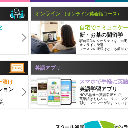
オンライン
（オンライン英会話コース）
化
自宅でコミュニケ
新・お茶の間留学
駅前留学のクオリティをご自宅
オンライン受講。
レッスンの接続はとても簡単で
英語アプリ
スマホで手軽に英
ー漬け
英語学習アプリ
ション
NOVA監修の英語学習アプリ。
！
英単語はもちろん、リスニング
る
彩なコンテンツが詰まっていま
す。