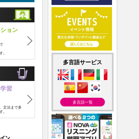
ーション
で
す。
多言語サービス
語学習
多言語一覧
、文法まで多
す。