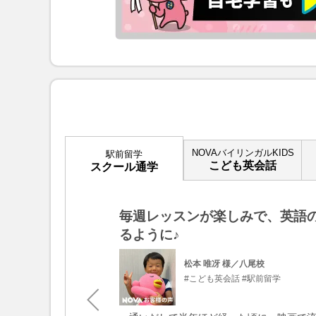
NOVAバイリンガルKIDS
駅前留学
こども英会話
スクール通学
毎週レッスンが楽しみで、英語
るように♪
校
#駅前留学
松本 唯冴 様／八尾校
#こども英会話
#駅前留学
英語で話すことに対し