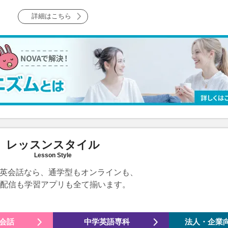
詳細はこちら
レッスンスタイル
Lesson Style
の英会話なら、通学型もオンラインも、
配信も学習アプリも全て揃います。
会話
中学英語
専科
法人・企業