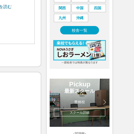
を読む
続きを読む
関西
中国
四国
九州
沖縄
校舎一覧
Pickup
最新スクール
豊橋校
スクール詳細
-2026年-