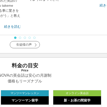
れた英語の
続き
e
る事に驚きを
ちがう」と教え
続きを読む
生徒様の声
料金の目安
Price
NOVAの英会話は安心の月謝制
価格もリーズナブル
マンツーマンレッスン
オンライン英会話
マンツーマン留学
新・お茶の間留学