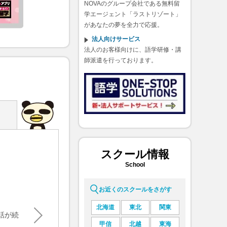
NOVAのグループ会社である無料留
学エージェント「ラストリゾート」
があなたの夢を全力で応援。
法人向けサービス
法人のお客様向けに、語学研修・講
師派遣を行っております。
スクール情報
外国人に話しかけられ楽しく会話ができた
School
池田太陽 様／朝倉街道校
#フリープラン(グループ)
#駅前留学
お近くのスクールをさがす
北海道
東北
関東
話が続
学校やバイト先などで外国人に話しかけられた時に、楽
甲信
北越
東海
しく会話ができたこと。