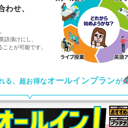
合わせ、
。
で英語漬けにし、
ることが可能です。
オールインプラン
れる、超お得な
が