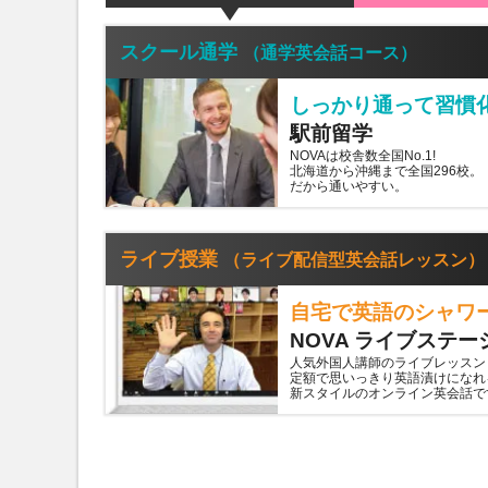
スクール通学
（通学英会話コース）
しっかり通って習慣
駅前留学
NOVAは校舎数全国No.1!
北海道から沖縄まで全国296校。
だから通いやすい。
ライブ授業
（ライブ配信型英会話レッスン）
自宅で英語のシャワ
NOVA ライブステー
人気外国人講師のライブレッスン
定額で思いっきり英語漬けになれ
新スタイルのオンライン英会話で