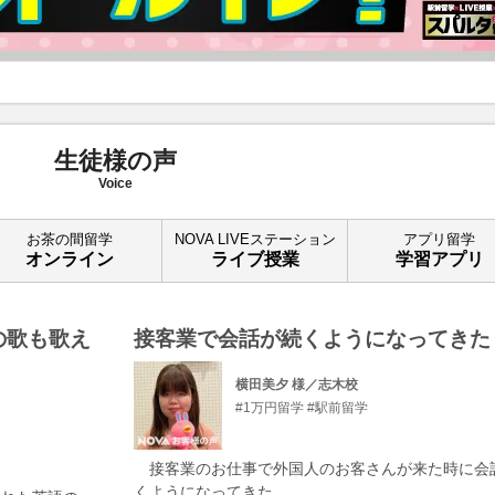
生徒様の声
Voice
お茶の間留学
NOVA LIVEステーション
アプリ留学
オンライン
ライブ授業
学習アプリ
の歌も歌え
接客業で会話が続くようになってきた
横田美夕 様／志木校
#1万円留学
#駅前留学
接客業のお仕事で外国人のお客さんが来た時に会
くようになってきた