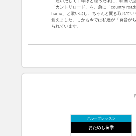
通いだして半年ほど経った頃に、映画で流
続きを読む
「カントリロード」を、急に「country roads takem
home」と歌い出し、ちゃんと聞き取れてい
覚えました。しかも今では私達が「発音が
られています。
グループレッスン
おためし留学