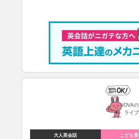
NOVA
ライブ
大人
英会話
こども
英