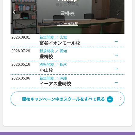
最新スクール
豊橋校
スクール詳細
2026.09.01
新規開校
宮城
→
富谷イオンモール校
2026.07.29
新規開校
愛知
→
豊橋校
2026.05.16
移転開校
栃木
→
小山校
2026.05.06
新規開校
沖縄
→
イーアス豊崎校