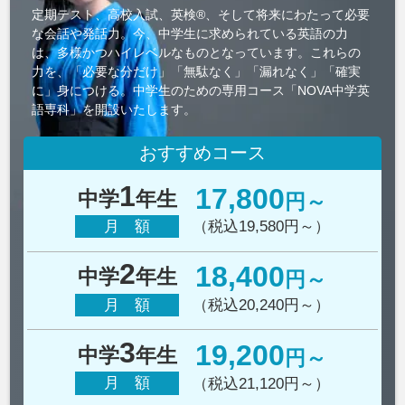
定期テスト、高校入試、英検®、そして将来にわたって必要
な会話や発話力。今、中学生に求められている英語の力
は、多様かつハイレベルなものとなっています。これらの
力を、「必要な分だけ」「無駄なく」「漏れなく」「確実
に」身につける。中学生のための専用コース「NOVA中学英
語専科」を開設いたします。
おすすめコース
1
17,800
中学
年生
円～
月 額
（税込19,580円～）
2
18,400
中学
年生
円～
月 額
（税込20,240円～）
3
19,200
中学
年生
円～
月 額
（税込21,120円～）