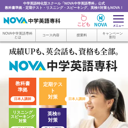
中学英語特化型スクール「NOVA中学英語専科」公式
教科書準拠・定期テスト・リスニング・スピーキング、英検®対策もNOVA！
NOVA中学英語専科
キャンペーン
コース内容
授業料
とは
割引
教科書
定期テス
準拠
ト
対策
日本人講師
日本人講師
リスニング
英検®
スピーキング
対策
対策