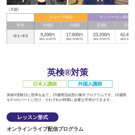
（月謝）
グループ40分
マンツーマン40分
学年
月4回
月8回
月4回
月8回
9,200
17,600
23,200
42,400
円
円
円
中1~中3
(税込 10,120 円)
(税込 19,360 円)
(税込 25,520 円)
(税込 46,640 
英検®対策
日本人講師
外国人講師
英検®受験日に照準をあて、15週間完結型の集中プログラムです。
15週間
を3つのパートに分け、それぞれの時期に必要な学習ができます。
レッスン形式
オンラインライブ配信プログラム