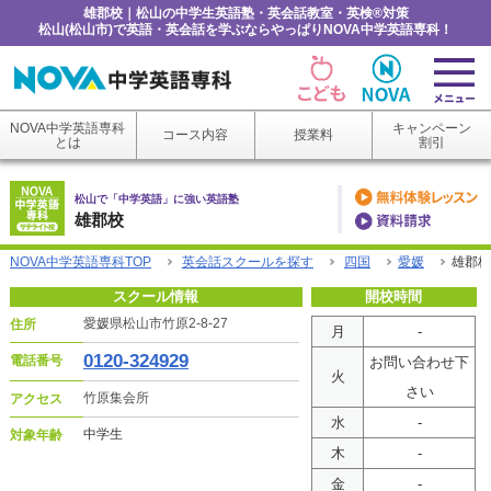
雄郡校｜松山の中学生英語塾・英会話教室・英検®対策
松山(松山市)で英語・英会話を学ぶならやっぱりNOVA中学英語専科！
NOVA中学英語専科
キャンペーン
コース内容
授業料
とは
割引
松山で「中学英語」に強い英語塾
雄郡校
NOVA中学英語専科TOP
英会話スクールを探す
四国
愛媛
雄郡校
スクール情報
開校時間
愛媛県松山市竹原2-8-27
住所
月
-
0120-324929
電話番号
お問い合わせ下
火
さい
竹原集会所
アクセス
水
-
中学生
対象年齢
木
-
金
-