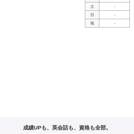
土
-
日
-
祝
-
成績UPも、英会話も、資格も全部。