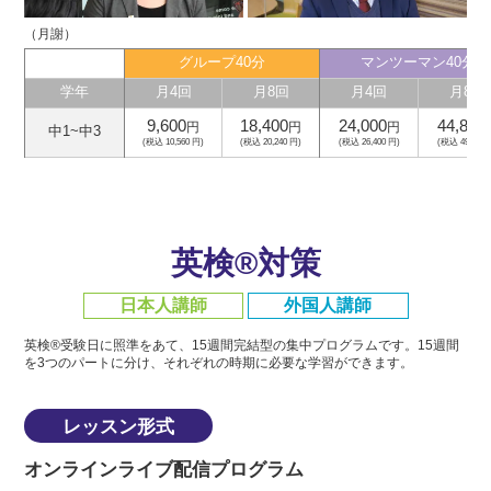
（月謝）
グループ40分
マンツーマン40分
学年
月4回
月8回
月4回
月8回
9,600
18,400
24,000
44,800
円
円
円
中1~中3
(税込 10,560 円)
(税込 20,240 円)
(税込 26,400 円)
(税込 49,280 
英検®対策
日本人講師
外国人講師
英検®受験日に照準をあて、15週間完結型の集中プログラムです。
15週間
を3つのパートに分け、それぞれの時期に必要な学習ができます。
レッスン形式
オンラインライブ配信プログラム