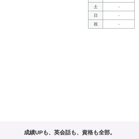
土
-
日
-
祝
-
成績UPも、英会話も、資格も全部。