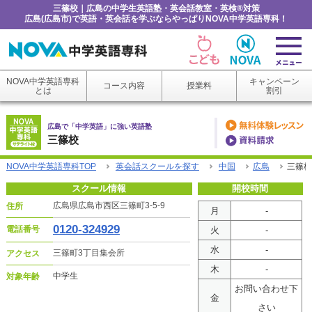
三篠校｜広島の中学生英語塾・英会話教室・英検®対策
広島(広島市)で英語・英会話を学ぶならやっぱりNOVA中学英語専科！
NOVA中学英語専科
キャンペーン
コース内容
授業料
とは
割引
広島で「中学英語」に強い英語塾
三篠校
NOVA中学英語専科TOP
英会話スクールを探す
中国
広島
三篠校
スクール情報
開校時間
広島県広島市西区三篠町3-5-9
住所
月
-
0120-324929
電話番号
火
-
水
-
三篠町3丁目集会所
アクセス
木
-
中学生
対象年齢
お問い合わせ下
金
さい