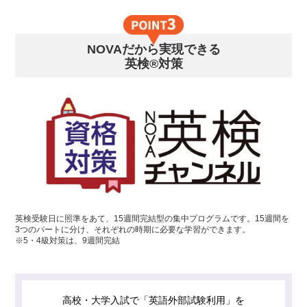
NOVAだから実現できる
英検®対策
英検受験日に照準をあて、15週間完結型の集中プログラムです。15週間を
3つのパートに分け、それぞれの時期に必要な学習ができます。
※5・4級対策は、9週間完結
高校・大学入試で「英語外部試験利用」を