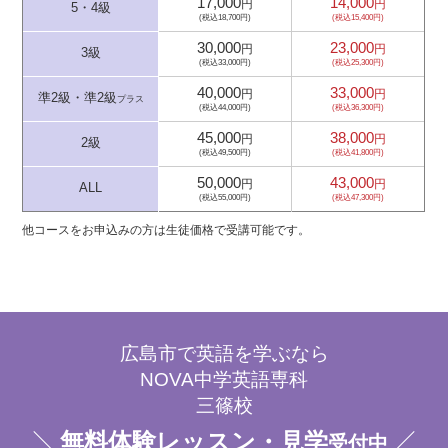
17,000
14,000
円
円
5・4級
(税込18,700円)
(税込15,400円)
30,000
23,000
円
円
3級
(税込33,000円)
(税込25,300円)
40,000
33,000
円
円
準2級・準2級
プラス
(税込44,000円)
(税込36,300円)
45,000
38,000
円
円
2級
(税込49,500円)
(税込41,800円)
50,000
43,000
円
円
ALL
(税込55,000円)
(税込47,300円)
他コースをお申込みの方は生徒価格で受講可能です。
広島市で英語を学ぶなら
NOVA中学英語専科
三篠校
無料体験レッスン・見学
受付中