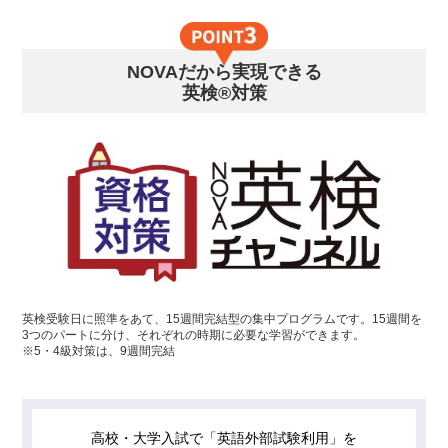
NOVAだから実現できる
英検®対策
英検受験日に照準をあて、15週間完結型の集中プログラムです。15週間を
3つのパートに分け、それぞれの時期に必要な学習ができます。
※5・4級対策は、9週間完結
高校・大学入試で「英語外部試験利用」を