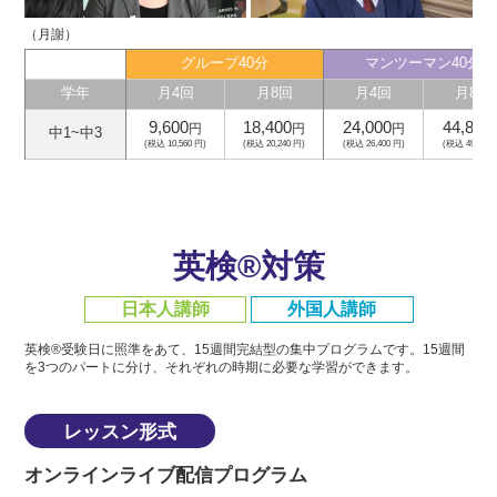
（月謝）
グループ40分
マンツーマン40分
学年
月4回
月8回
月4回
月8回
9,600
18,400
24,000
44,800
円
円
円
中1~中3
(税込 10,560 円)
(税込 20,240 円)
(税込 26,400 円)
(税込 49,280 
英検®対策
日本人講師
外国人講師
英検®受験日に照準をあて、15週間完結型の集中プログラムです。
15週間
を3つのパートに分け、それぞれの時期に必要な学習ができます。
レッスン形式
オンラインライブ配信プログラム