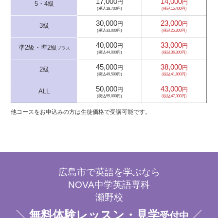
17,000
14,000
円
円
5・4級
(税込18,700円)
(税込15,400円)
30,000
23,000
円
円
3級
(税込33,000円)
(税込25,300円)
40,000
33,000
円
円
準2級・準2級
プラス
(税込44,000円)
(税込36,300円)
45,000
38,000
円
円
2級
(税込49,500円)
(税込41,800円)
50,000
43,000
円
円
ALL
(税込55,000円)
(税込47,300円)
他コースをお申込みの方は生徒価格で受講可能です。
広島市で英語を学ぶなら
NOVA中学英語専科
瀬野校
無料体験レッスン・見学
受付中