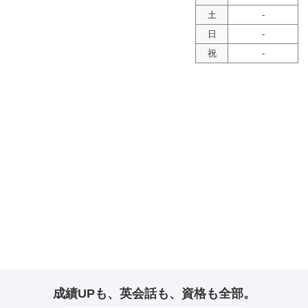
土
-
日
-
祝
-
成績UPも、英会話も、資格も全部。