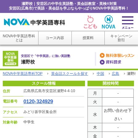
瀬野校｜安芸区の中学生英語塾・英会話教室・英検®対策
安芸区(広島市)で英語・英会話を学ぶならやっぱりNOVA中学英語専科！
NOVA中学英語専科
キャンペーン
コース内容
授業料
とは
割引
安芸区で「中学英語」に強い英語塾
瀬野校
NOVA中学英語専科TOP
英会話スクールを探す
中国
広島
瀬野校
スクール情報
開校時間
広島県広島市安芸区瀬野4-4-10
住所
月
-
0120-324929
電話番号
火
-
お問い合わせ下
みどり坂学区集会所
アクセス
水
さい
中学生
対象年齢
木
-
金
-