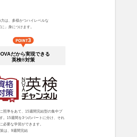
の力は、多様かつハイレベルな
実に」身につけます。
NOVAだから実現できる
英検®対策
に照準をあて、15週間完結型の集中プ
す。15週間を3つのパートに分け、それ
に必要な学習ができます。
対策は、9週間完結