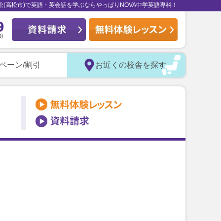
松(高松市)で英語・英会話を学ぶならやっぱりNOVA中学英語専科！
ペーン/割引
お近くの校舎を探す