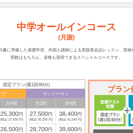
中学オールインコース
(月謝)
科書に準拠した基礎学習、外国人講師による実践英会話レッスン、英検
受験はもちろん、資格も習得できるスペシャルコースです。
固定プラン(週1回/80分)
プラン
ープ
マンツーマン
月4回
月2回
月4回
25,300
27,500
38,400
円
円
円
(税込 27,830 円)
(税込 30,250 円)
(税込 42,240 円)
26,500
28,700
39,600
円
円
円