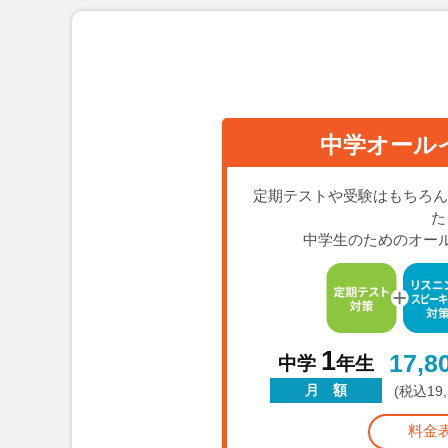
中学オール
定期テストや受験はもちろん
た
中学生のためのオー
1
17,8
中学
年生
月 額
(税込19
料金