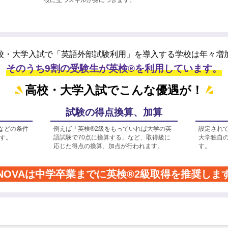
校・大学入試で「英語外部試験利用」を
導入する学校は年々増
そのうち9割の受験生が英検®を利用しています。
高校・大学入試でこんな優遇が！
試験の得点換算、加算
などの条件
例えば「英検®2級をもっていれば大学の英
設定され
す。
語試験で70点に換算する」など、取得級に
大学独自
応じた得点の換算、加点が行われます。
す。
NOVAは中学卒業までに
英検®2級取得を推奨しま