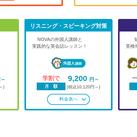
リスニング・スピーキング対策
NOVAの外国人講師と
実践的な英会話レッスン！
英検
9,200
学割で
円～
円～
月 額
～)
(税込10,120円～)
料金表へ