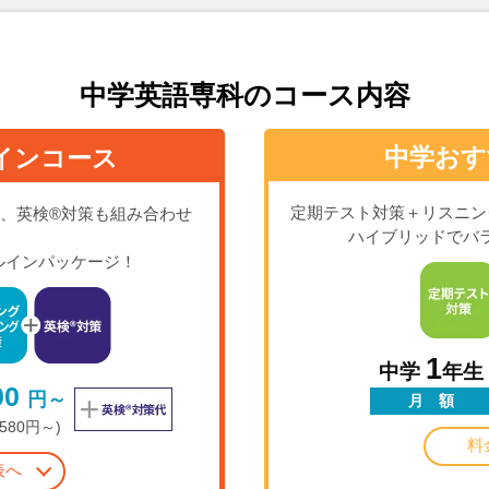
中学英語専科のコース内容
中学おす
インコース
定期テスト対策＋リスニン
、英検®対策も組み合わせ
ハイブリッドでバ
ルインパッケージ！
1
中学
年生
00
円～
月 額
,580円～)
料
表へ