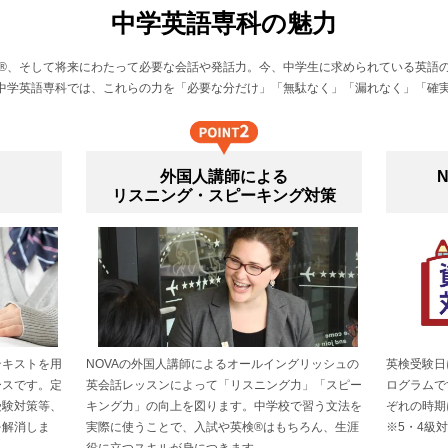
中学英語専科の魅力
®、そして将来にわたって必要な会話や発話力。今、中学生に求められている英語
A中学英語専科では、これらの力を「必要な分だけ」「無駄なく」「漏れなく」「確
外国人講師による
リスニング・スピーキング対策
テキストを用
NOVAの外国人講師によるオールイングリッシュの
英検受験日
ースです。定
英会話レッスンによって「リスニング力」「スピー
ログラムで
受験対策等、
キング力」の向上を図ります。中学校で習う文法を
ぞれの時期
を解消しま
実際に使うことで、入試や英検®はもちろん、生涯
※5・4級
役に立つスキルが身につきます。