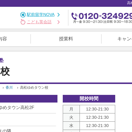
高
駅前留学NOVA
こども英会話
内容
授業料
キャン
塾
ン校
香川
高松ゆめタウン校
開校時間
ゆめタウン高松2F
月
12:30-21:30
火
12:30-21:30
水
12:30-21:30
スの隣