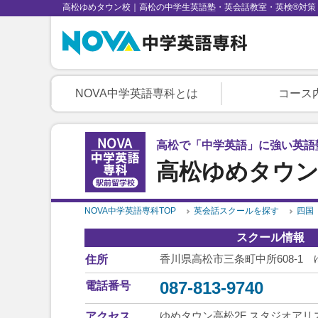
高松ゆめタウン校｜高松の中学生英語塾・英会話教室・英検®対策
NOVA中学英語専科とは
コース
高松で「中学英語」に強い英語
高松ゆめタウ
NOVA中学英語専科TOP
英会話スクールを探す
四国
スクール情報
香川県高松市三条町中所608-1 
住所
087-813-9740
電話番号
ゆめタウン高松2F スタジオアリ
アクセス