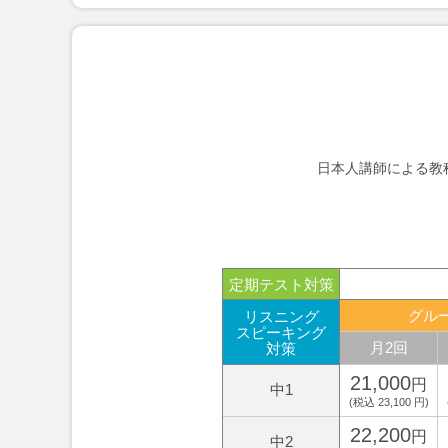
日本人講師による教
定期テスト対策
グル
リスニング
スピーキング
月2回
対策
21,000
円
中1
(税込 23,100 円)
22,200
円
中2