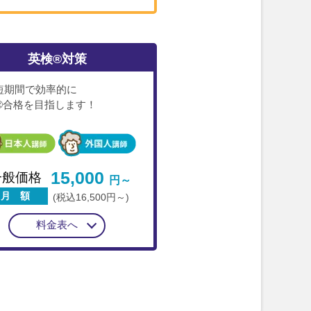
英検®対策
短期間で効率的に
®合格を目指します！
15,000
一般価格
円～
月 額
(税込16,500円～)
料金表へ