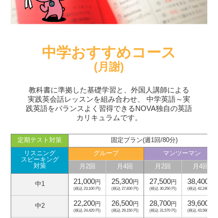
中学おすすめコース
(月謝)
教科書に準拠した基礎学習と、外国人講師による
実践英会話レッスンを組み合わせ、
中学英語～実
践英語をバランスよく習得できるNOVA独自の英語
カリキュラムです。
定期テスト対策
固定プラン(週1回/80分)
リスニング
グループ
マンツーマン
スピーキング
対策
月2回
月4回
月2回
月4回
21,000
25,300
27,500
38,400
円
円
円
円
中1
(税込 23,100 円)
(税込 27,830 円)
(税込 30,250 円)
(税込 42,240 円)
22,200
26,500
28,700
39,600
円
円
円
円
中2
(税込 24,420 円)
(税込 29,150 円)
(税込 31,570 円)
(税込 43,560 円)