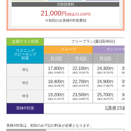
月額授業料
21,000
円
(税込23,100円)
※初回のみ英検®対策費別
定期テスト対策
フリープラン(週1回/40分)
グループ
マンツーマン
リスニング
スピーキング
月2回
月4回
月2回
月
対策
17,800
22,100
24,300
35,2
円
円
円
中1
(税込 19,580 円)
(税込 24,310 円)
(税込 26,730 円)
(税込 38,
18,400
22,700
24,900
35,8
円
円
円
中2
(税込 20,240 円)
(税込 24,970 円)
(税込 27,390 円)
(税込 39,
19,200
23,500
25,700
36,6
円
円
円
中3
(税込 21,120 円)
(税込 25,850 円)
(税込 28,270 円)
(税込 40,
1講座15週
英検®対策
英検®対策は、初回のみ下記の料金が必要となります。