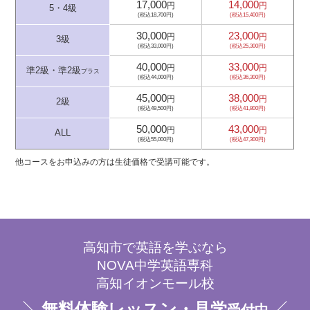
17,000
14,000
円
円
5・4級
(税込18,700円)
(税込15,400円)
30,000
23,000
円
円
3級
(税込33,000円)
(税込25,300円)
40,000
33,000
円
円
準2級・準2級
プラス
(税込44,000円)
(税込36,300円)
45,000
38,000
円
円
2級
(税込49,500円)
(税込41,800円)
50,000
43,000
円
円
ALL
(税込55,000円)
(税込47,300円)
他コースをお申込みの方は生徒価格で受講可能です。
高知市で英語を学ぶなら
NOVA中学英語専科
高知イオンモール校
無料体験レッスン・見学
受付中