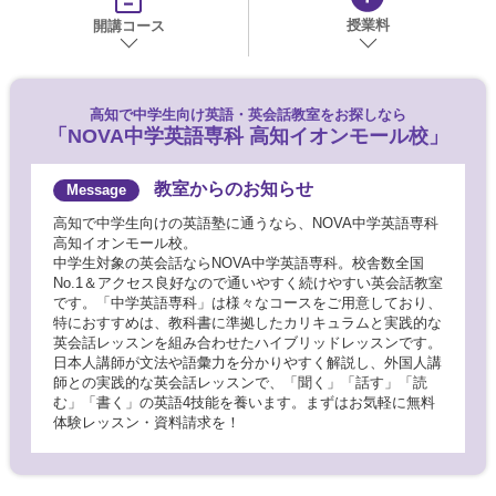
授業料
開講コース
高知で
中学生向け英語・英会話教室をお探しなら
「NOVA中学英語専科 高知イオンモール校」
教室からのお知らせ
高知で中学生向けの英語塾に通うなら、NOVA中学英語専科
高知イオンモール校。
中学生対象の英会話ならNOVA中学英語専科。校舎数全国
No.1＆アクセス良好なので通いやすく続けやすい英会話教室
です。「中学英語専科」は様々なコースをご用意しており、
特におすすめは、教科書に準拠したカリキュラムと実践的な
英会話レッスンを組み合わせたハイブリッドレッスンです。
日本人講師が文法や語彙力を分かりやすく解説し、外国人講
師との実践的な英会話レッスンで、「聞く」「話す」「読
む」「書く」の英語4技能を養います。まずはお気軽に無料
体験レッスン・資料請求を！