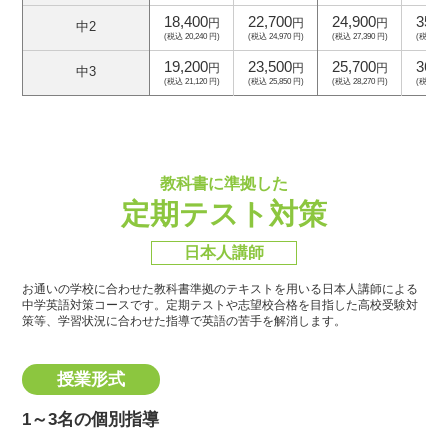
18,400
22,700
24,900
35,8
円
円
円
中2
(税込 20,240 円)
(税込 24,970 円)
(税込 27,390 円)
(税込 39,
19,200
23,500
25,700
36,6
円
円
円
中3
(税込 21,120 円)
(税込 25,850 円)
(税込 28,270 円)
(税込 40,
教科書に準拠した
定期テスト対策
日本人講師
お通いの学校に合わせた教科書準拠のテキストを用いる日本人講師による
中学英語対策コースです。
定期テストや志望校合格を目指した高校受験対
策等、学習状況に合わせた指導で英語の苦手を解消します。
授業形式
1～3名の個別指導