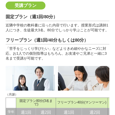
受講プラン
固定プラン（週1回/80分）
近隣中学校の教科書に沿った内容で行います。授業形式は講師1
人につき、生徒最大3名。80分でしっかり学ぶことが可能です。
フリープラン（週1回/40分もしくは80分）
「苦手をじっくり学びたい」などよりきめ細やかなニーズに対
応。お1人での個別指導はもちろん、お友達やご兄弟と一緒に3
名まで受講が可能です。
（月謝）
固定プラン80分
(3名ま
フリープラン40分
(マンツーマン)
フ
で)
週1回
週2回
週1回
週2回
学年