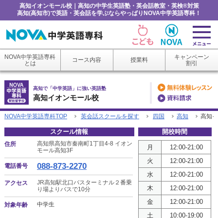
高知イオンモール校｜高知の中学生英語塾・英会話教室・英検®対策
高知(高知市)で英語・英会話を学ぶならやっぱりNOVA中学英語専科！
NOVA中学英語専科
キャンペーン
コース内容
授業料
とは
割引
高知で「中学英語」に強い英語塾
高知イオンモール校
NOVA中学英語専科TOP
英会話スクールを探す
四国
高知
高知イ
スクール情報
開校時間
高知県高知市秦南町1丁目4-8 イオン
住所
月
12:00-21:00
モール高知3F
火
12:00-21:00
088-873-2270
電話番号
水
12:00-21:00
JR高知駅北口バスターミナル２番乗
アクセス
木
12:00-21:00
り場よりバスで10分
金
12:00-21:00
中学生
対象年齢
土
10:00-19:00