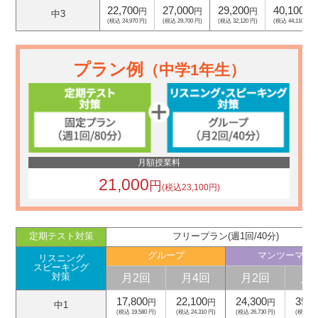
22,700
27,000
29,200
40,100
円
円
円
円
中3
(税込 24,970 円)
(税込 29,700 円)
(税込 32,120 円)
(税込 44,110 円)
プラン例
（中学1年生）
月額授業料
21,000
円
(税込23,100円)
定期テスト対策
フリープラン(週1回/40分)
グループ
マンツーマン
リスニング
スピーキング
月2回
月4回
月2回
月
対策
17,800
22,100
24,300
35,2
円
円
円
中1
(税込 19,580 円)
(税込 24,310 円)
(税込 26,730 円)
(税込 38,