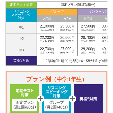
定期テスト対策
固定プラン(週1回/80分)
リスニング
グループ
マンツーマン
スピーキング
対策
月2回
月4回
月2回
月4回
21,000
25,300
27,500
38,400
円
円
円
中1
(税込 23,100 円)
(税込 27,830 円)
(税込 30,250 円)
(税込 42,240
22,200
26,500
28,700
39,600
円
円
円
中2
(税込 24,420 円)
(税込 29,150 円)
(税込 31,570 円)
(税込 43,560
22,700
27,000
29,200
40,100
円
円
円
中3
(税込 24,970 円)
(税込 29,700 円)
(税込 32,120 円)
(税込 44,110
1講座15週間完結
英検®対策
(※4・5級対策は9週間)
プラン例
（中学1年生）