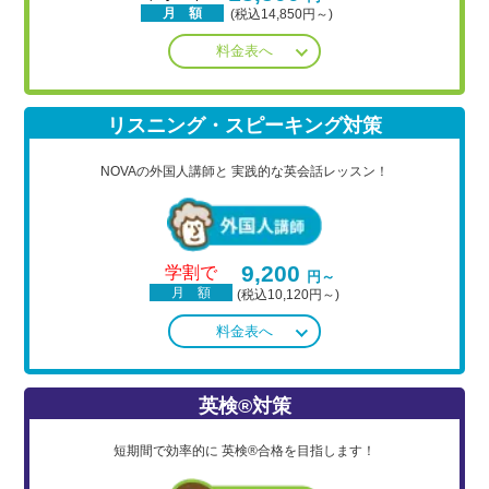
月 額
(税込14,850円～)
料金表へ
リスニング・スピーキング対策
NOVAの外国人講師と
実践的な英会話レッスン！
9,200
学割で
円～
月 額
(税込10,120円～)
料金表へ
英検®対策
短期間で効率的に
英検®合格を目指します！