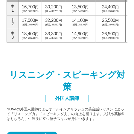
16,700
30,200
13,500
24,400
中
円
円
円
円
1
(税込 18,370 円)
(税込 33,220 円)
(税込 14,850 円)
(税込 26,840 円)
(
17,900
32,200
14,100
25,500
中
円
円
円
円
2
(税込 19,690 円)
(税込 35,420 円)
(税込 15,510 円)
(税込 28,050 円)
(
18,400
33,300
14,900
26,900
中
円
円
円
円
3
(税込 20,240 円)
(税込 36,630 円)
(税込 16,390 円)
(税込 29,590 円)
(
リスニング・スピーキング対
策
外国人講師
NOVAの外国人講師によるオールイングリッシュの英会話レッスンによっ
て「リスニング力」「スピーキング力」
の向上を図ります。入試や英検®
はもちろん、生涯役に立つ語学スキルが身につきます。