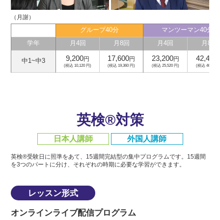
（月謝）
グループ40分
マンツーマン40分
学年
月4回
月8回
月4回
月8回
9,200
17,600
23,200
42,400
円
円
円
中1~中3
(税込 10,120 円)
(税込 19,360 円)
(税込 25,520 円)
(税込 46,640 
英検®対策
日本人講師
外国人講師
英検®受験日に照準をあて、15週間完結型の集中プログラムです。
15週間
を3つのパートに分け、それぞれの時期に必要な学習ができます。
レッスン形式
オンラインライブ配信プログラム