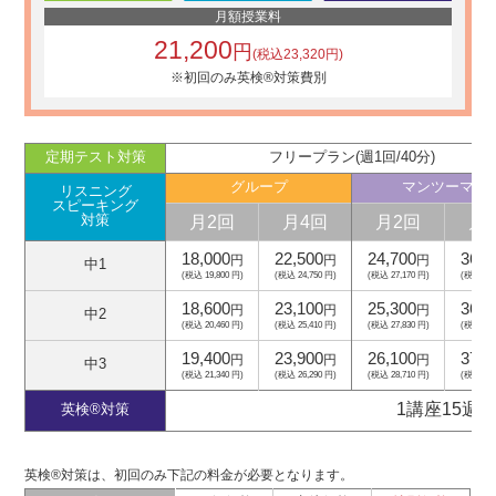
月額授業料
21,200
円
(税込23,320円)
※初回のみ英検®対策費別
定期テスト対策
フリープラン(週1回/40分)
グループ
マンツーマン
リスニング
スピーキング
月2回
月4回
月2回
月
対策
18,000
22,500
24,700
36,0
円
円
円
中1
(税込 19,800 円)
(税込 24,750 円)
(税込 27,170 円)
(税込 39,
18,600
23,100
25,300
36,6
円
円
円
中2
(税込 20,460 円)
(税込 25,410 円)
(税込 27,830 円)
(税込 40,
19,400
23,900
26,100
37,4
円
円
円
中3
(税込 21,340 円)
(税込 26,290 円)
(税込 28,710 円)
(税込 41,
1講座15週
英検®対策
英検®対策は、初回のみ下記の料金が必要となります。