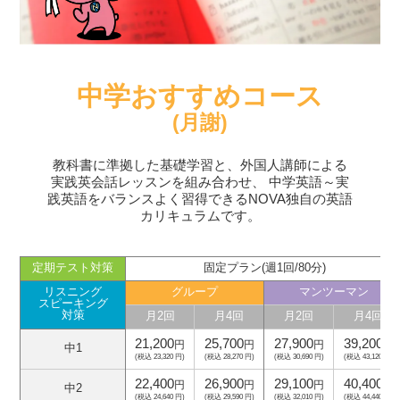
中学おすすめコース
(月謝)
教科書に準拠した基礎学習と、外国人講師による
実践英会話レッスンを組み合わせ、
中学英語～実
践英語をバランスよく習得できるNOVA独自の英語
カリキュラムです。
定期テスト対策
固定プラン(週1回/80分)
リスニング
グループ
マンツーマン
スピーキング
対策
月2回
月4回
月2回
月4回
21,200
25,700
27,900
39,200
円
円
円
円
中1
(税込 23,320 円)
(税込 28,270 円)
(税込 30,690 円)
(税込 43,120 円)
22,400
26,900
29,100
40,400
円
円
円
円
中2
(税込 24,640 円)
(税込 29,590 円)
(税込 32,010 円)
(税込 44,440 円)