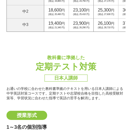
(税込 19,800 円)
(税込 24,750 円)
(税込 27,170 円)
(税込 39,
18,600
23,100
25,300
36,6
円
円
円
中2
(税込 20,460 円)
(税込 25,410 円)
(税込 27,830 円)
(税込 40,
19,400
23,900
26,100
37,4
円
円
円
中3
(税込 21,340 円)
(税込 26,290 円)
(税込 28,710 円)
(税込 41,
教科書に準拠した
定期テスト対策
日本人講師
お通いの学校に合わせた教科書準拠のテキストを用いる日本人講師による
中学英語対策コースです。
定期テストや志望校合格を目指した高校受験対
策等、学習状況に合わせた指導で英語の苦手を解消します。
授業形式
1～3名の個別指導