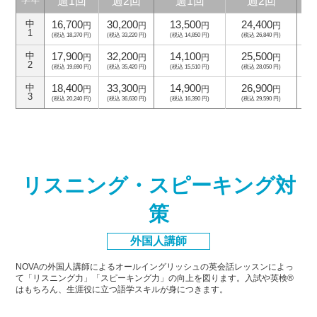
週1回
週2回
週1回
週2回
学年
16,700
30,200
13,500
24,400
中
円
円
円
円
1
(税込 18,370 円)
(税込 33,220 円)
(税込 14,850 円)
(税込 26,840 円)
(
17,900
32,200
14,100
25,500
中
円
円
円
円
2
(税込 19,690 円)
(税込 35,420 円)
(税込 15,510 円)
(税込 28,050 円)
(
18,400
33,300
14,900
26,900
中
円
円
円
円
3
(税込 20,240 円)
(税込 36,630 円)
(税込 16,390 円)
(税込 29,590 円)
(
リスニング・スピーキング対
策
外国人講師
NOVAの外国人講師によるオールイングリッシュの英会話レッスンによっ
て「リスニング力」「スピーキング力」
の向上を図ります。入試や英検®
はもちろん、生涯役に立つ語学スキルが身につきます。