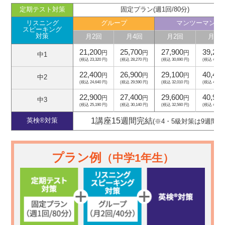
定期テスト対策
固定プラン(週1回/80分)
リスニング
グループ
マンツーマン
スピーキング
対策
月2回
月4回
月2回
月4回
21,200
25,700
27,900
39,200
円
円
円
中1
(税込 23,320 円)
(税込 28,270 円)
(税込 30,690 円)
(税込 43,120
22,400
26,900
29,100
40,400
円
円
円
中2
(税込 24,640 円)
(税込 29,590 円)
(税込 32,010 円)
(税込 44,440
22,900
27,400
29,600
40,900
円
円
円
中3
(税込 25,190 円)
(税込 30,140 円)
(税込 32,560 円)
(税込 44,990
1講座15週間完結
英検®対策
(※4・5級対策は9週間)
プラン例
（中学1年生）