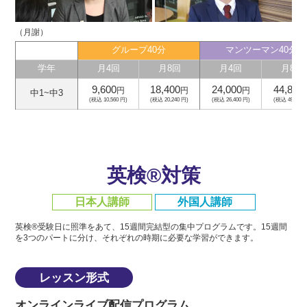
（月謝）
グループ40分
マンツーマン40分
学年
月4回
月8回
月4回
月8回
9,600
18,400
24,000
44,800
円
円
円
中1~中3
(税込 10,560 円)
(税込 20,240 円)
(税込 26,400 円)
(税込 49,280 
英検®対策
日本人講師
外国人講師
英検®受験日に照準をあて、15週間完結型の集中プログラムです。
15週間
を3つのパートに分け、それぞれの時期に必要な学習ができます。
レッスン形式
オンラインライブ配信プログラム