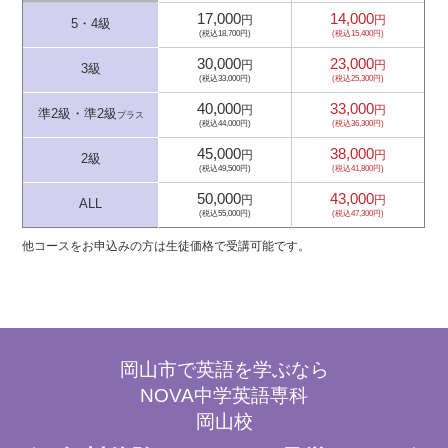
17,000
14,000
円
円
5・4級
(税込18,700円)
(税込15,400円)
30,000
23,000
円
円
3級
(税込33,000円)
(税込25,300円)
40,000
33,000
円
円
準2級・準2級
プラス
(税込44,000円)
(税込36,300円)
45,000
38,000
円
円
2級
(税込49,500円)
(税込41,800円)
50,000
43,000
円
円
ALL
(税込55,000円)
(税込47,300円)
他コースをお申込みの方は生徒価格で受講可能です。
岡山市で英語を学ぶなら
NOVA中学英語専科
岡山校