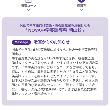
授業料
開講コース
岡山で
中学生向け英語・英会話教室をお探しなら
「NOVA中学英語専科 岡山校」
教室からのお知らせ
岡山で中学生向けの英語塾に通うなら、NOVA中学英語専科
岡山校。
中学生対象の英会話ならNOVA中学英語専科。校舎数全国
No.1＆アクセス良好なので通いやすく続けやすい英会話教室
です。「中学英語専科」は様々なコースをご用意しており、
特におすすめは、教科書に準拠したカリキュラムと実践的な
英会話レッスンを組み合わせたハイブリッドレッスンです。
日本人講師が文法や語彙力を分かりやすく解説し、外国人講
師との実践的な英会話レッスンで、「聞く」「話す」「読
む」「書く」の英語4技能を養います。まずはお気軽に無料
体験レッスン・資料請求を！