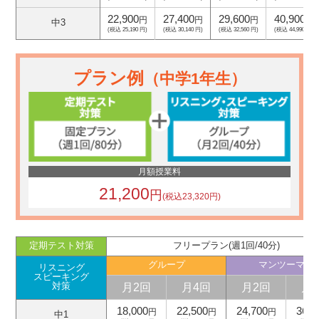
22,900
27,400
29,600
40,900
円
円
円
円
中3
(税込 25,190 円)
(税込 30,140 円)
(税込 32,560 円)
(税込 44,990 円)
プラン例
（中学1年生）
月額授業料
21,200
円
(税込23,320円)
定期テスト対策
フリープラン(週1回/40分)
グループ
マンツーマン
リスニング
スピーキング
月2回
月4回
月2回
月
対策
18,000
22,500
24,700
36,0
円
円
円
中1