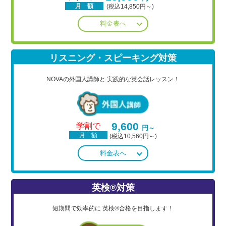
月 額
(税込14,850円～)
料金表へ
リスニング・スピーキング対策
NOVAの外国人講師と
実践的な英会話レッスン！
9,600
学割で
円～
月 額
(税込10,560円～)
料金表へ
英検®対策
短期間で効率的に
英検®合格を目指します！