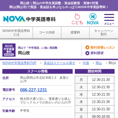
岡山校｜岡山の中学生英語塾・英会話教室・英検®対策
岡山(岡山市)で英語・英会話を学ぶならやっぱりNOVA中学英語専科！
NOVA中学英語専科
キャンペーン
コース内容
授業料
とは
割引
岡山で「中学英語」に強い英語塾
岡山校
NOVA中学英語専科TOP
英会話スクールを探す
中国
岡山
岡山校
スクール情報
開校時間
岡山県岡山市北区本町1-2 炭屋ビ
住所
月
12:30-21:30
ル7F
火
12:30-21:30
086-227-1231
電話番号
水
12:30-21:30
桃太郎大通り沿い。電車通りを挟ん
アクセス
木
12:30-21:30
でビックカメラの向かいのビルの7F
金
12:30-21:30
中学生
対象年齢
土
09:00-18:00