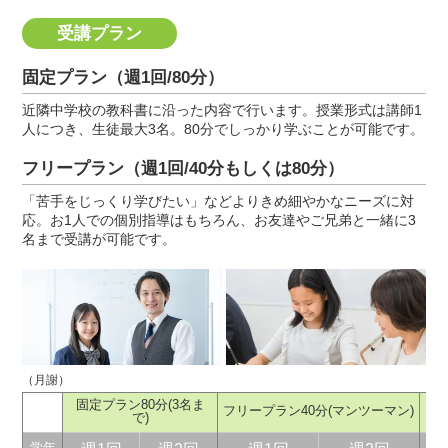
受講プラン
固定プラン（週1回/80分）
近隣中学校の教科書に沿った内容で行います。授業形式は講師1
人につき、生徒最大3名。80分でしっかり学ぶことが可能です。
フリープラン（週1回/40分もしくは80分）
「苦手をじっくり学びたい」などよりきめ細やかなニーズに対
応。お1人での個別指導はもちろん、お友達やご兄弟と一緒に3
名まで受講が可能です。
（月謝）
固定プラン80分
(3名ま
フリープラン40分
(マンツーマン)
フ
で)