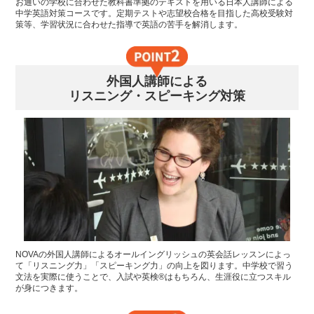
お通いの学校に合わせた教科書準拠のテキストを用いる日本人講師による
中学英語対策コースです。定期テストや志望校合格を目指した高校受験対
策等、学習状況に合わせた指導で英語の苦手を解消します。
外国人講師による
リスニング・スピーキング対策
NOVAの外国人講師によるオールイングリッシュの英会話レッスンによっ
て「リスニング力」「スピーキング力」の向上を図ります。中学校で習う
文法を実際に使うことで、入試や英検®はもちろん、生涯役に立つスキル
が身につきます。