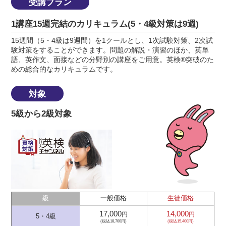
受講プラン
1講座15週完結のカリキュラム(5・4級対策は9週)
15週間（5・4級は9週間）を1クールとし、1次試験対策、2次試
験対策をすることができます。問題の解説・演習のほか、英単
語、英作文、面接などの分野別の講座をご用意。英検®突破のた
めの総合的なカリキュラムです。
対象
5級から2級対象
級
一般価格
生徒価格
17,000
14,000
円
円
5・4級
(税込18,700円)
(税込15,400円)