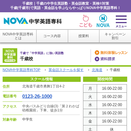
千歳校｜千歳の中学生英語塾・英会話教室・英検®対策
千歳(千歳市)で英語・英会話を学ぶならやっぱりNOVA中学英語専科！
NOVA中学英語専科
キャンペーン
コース内容
授業料
とは
割引
千歳で「中学英語」に強い英語塾
千歳校
NOVA中学英語専科TOP
英会話スクールを探す
北海道
千歳校
スクール情報
開校時間
北海道千歳市勇舞1丁目4-2
住所
月
16:00-22:00
0123-26-1000
電話番号
火
16:00-22:00
水
16:00-22:00
中央バスみどり台線(3)「第２わかば
アクセス
幼稚園前」下車、徒歩1分
木
16:00-22:00
中学生
対象年齢
金
16:00-22:00
土
休