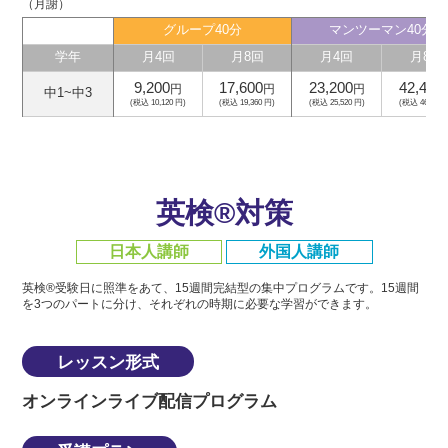
（月謝）
グループ40分
マンツーマン40分
学年
月4回
月8回
月4回
月8回
9,200
17,600
23,200
42,400
円
円
円
中1~中3
(税込 10,120 円)
(税込 19,360 円)
(税込 25,520 円)
(税込 46,640 
英検®対策
日本人講師
外国人講師
英検®受験日に照準をあて、15週間完結型の集中プログラムです。
15週間
を3つのパートに分け、それぞれの時期に必要な学習ができます。
レッスン形式
オンラインライブ配信プログラム