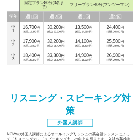
固定プラン80分
(3名ま
フリープラン40分
(マンツーマン)
フ
で)
週1回
週2回
週1回
週2回
学年
16,700
30,200
13,500
24,400
中
円
円
円
円
1
(税込 18,370 円)
(税込 33,220 円)
(税込 14,850 円)
(税込 26,840 円)
(
17,900
32,200
14,100
25,500
中
円
円
円
円
2
(税込 19,690 円)
(税込 35,420 円)
(税込 15,510 円)
(税込 28,050 円)
(
18,400
33,300
14,900
26,900
中
円
円
円
円
3
(税込 20,240 円)
(税込 36,630 円)
(税込 16,390 円)
(税込 29,590 円)
(
リスニング・スピーキング対
策
外国人講師
NOVAの外国人講師によるオールイングリッシュの英会話レッスンによっ
て「リスニング力」「スピーキング力」
の向上を図ります。入試や英検®