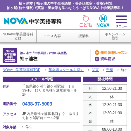
袖ヶ浦校｜袖ヶ浦の中学生英語塾・英会話教室・英検®対策
袖ヶ浦(袖ケ浦市)で英語・英会話を学ぶならやっぱりNOVA中学英語専科！
NOVA中学英語専科
キャンペーン
コース内容
授業料
とは
割引
袖ヶ浦で「中学英語」に強い英語塾
袖ヶ浦校
NOVA中学英語専科TOP
英会話スクールを探す
関東
千葉
袖ヶ浦
スクール情報
開校時間
千葉県袖ケ浦市袖ケ浦駅前一丁目
住所
月
12:30-21:30
39-10 ゆりまち袖ケ浦駅前モール
2F
火
休
0438-97-5003
電話番号
水
12:30-21:30
木
12:30-21:30
JR内房線袖ヶ浦駅北口すぐ ゆりま
アクセス
ち袖ヶ浦駅前モール2階
金
休
中学生
対象年齢
土
09:00-18:00