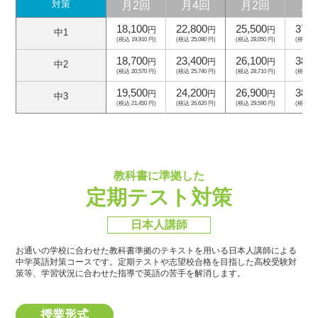
月2回
月4回
月2回
月
対策
18,100
22,800
25,500
37,5
円
円
円
中1
(税込 19,910 円)
(税込 25,080 円)
(税込 28,050 円)
(税込 41,
18,700
23,400
26,100
38,1
円
円
円
中2
(税込 20,570 円)
(税込 25,740 円)
(税込 28,710 円)
(税込 41,
19,500
24,200
26,900
38,9
円
円
円
中3
(税込 21,450 円)
(税込 26,620 円)
(税込 29,590 円)
(税込 42,
教科書に準拠した
定期テスト対策
日本人講師
お通いの学校に合わせた教科書準拠のテキストを用いる日本人講師による
中学英語対策コースです。
定期テストや志望校合格を目指した高校受験対
策等、学習状況に合わせた指導で英語の苦手を解消します。
授業形式