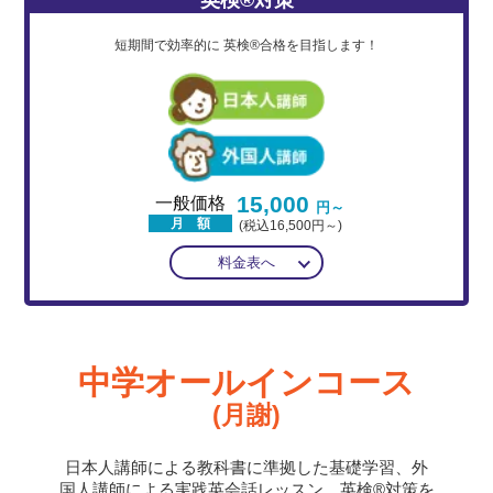
短期間で効率的に
英検®合格を目指します！
15,000
一般価格
円～
月 額
(税込16,500円～)
料金表へ
中学オールインコース
(月謝)
日本人講師による教科書に準拠した基礎学習、外
国人講師による実践英会話レッスン、英検®対策を