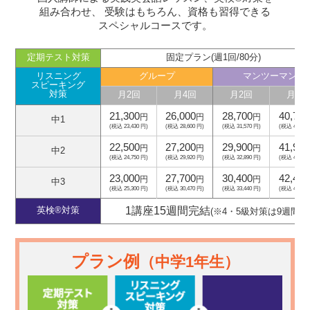
組み合わせ、
受験はもちろん、資格も習得できる
スペシャルコースです。
定期テスト対策
固定プラン(週1回/80分)
リスニング
グループ
マンツーマン
スピーキング
対策
月2回
月4回
月2回
月4回
21,300
26,000
28,700
40,700
円
円
円
中1
(税込 23,430 円)
(税込 28,600 円)
(税込 31,570 円)
(税込 44,770
22,500
27,200
29,900
41,900
円
円
円
中2
(税込 24,750 円)
(税込 29,920 円)
(税込 32,890 円)
(税込 46,090
23,000
27,700
30,400
42,400
円
円
円
中3
(税込 25,300 円)
(税込 30,470 円)
(税込 33,440 円)
(税込 46,640
1講座15週間完結
英検®対策
(※4・5級対策は9週間)
プラン例
（中学1年生）