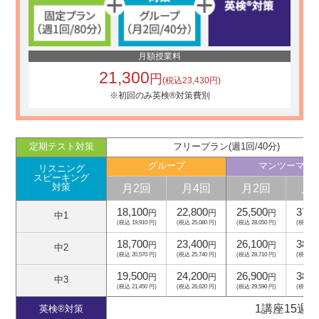
月額授業料
21,300
円
(税込23,430円)
※初回のみ英検®対策費別
定期テスト対策
フリープラン(週1回/40分)
グループ
マンツーマン
リスニング
スピーキング
月2回
月4回
月2回
月
対策
18,100
22,800
25,500
37,5
円
円
円
中1
(税込 19,910 円)
(税込 25,080 円)
(税込 28,050 円)
(税込 41,
18,700
23,400
26,100
38,1
円
円
円
中2
(税込 20,570 円)
(税込 25,740 円)
(税込 28,710 円)
(税込 41,
19,500
24,200
26,900
38,9
円
円
円
中3
(税込 21,450 円)
(税込 26,620 円)
(税込 29,590 円)
(税込 42,
1講座15週
英検®対策