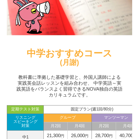
中学おすすめコース
(月謝)
教科書に準拠した基礎学習と、外国人講師による
実践英会話レッスンを組み合わせ、
中学英語～実
践英語をバランスよく習得できるNOVA独自の英語
カリキュラムです。
定期テスト対策
固定プラン(週1回/80分)
リスニング
グループ
マンツーマン
スピーキング
対策
月2回
月4回
月2回
月4回
21,300
26,000
28,700
40,700
円
円
円
円
中1