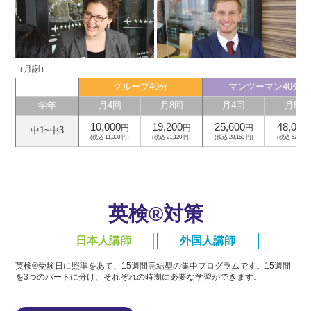
（月謝）
グループ40分
マンツーマン40分
学年
月4回
月8回
月4回
月8回
10,000
19,200
25,600
48,000
円
円
円
中1~中3
(税込 11,000 円)
(税込 21,120 円)
(税込 28,160 円)
(税込 52,800 
英検®対策
日本人講師
外国人講師
英検®受験日に照準をあて、15週間完結型の集中プログラムです。
15週間
を3つのパートに分け、それぞれの時期に必要な学習ができます。