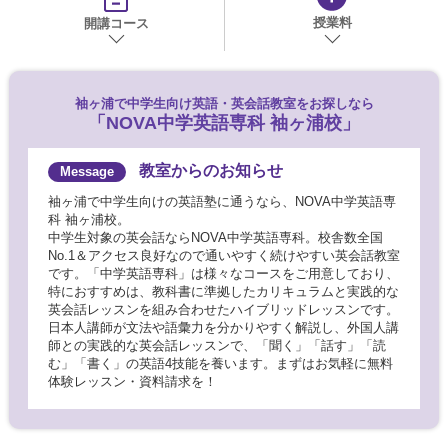
授業料
開講コース
袖ヶ浦で
中学生向け英語・英会話教室をお探しなら
「NOVA中学英語専科 袖ヶ浦校」
教室からのお知らせ
袖ヶ浦で中学生向けの英語塾に通うなら、NOVA中学英語専
科 袖ヶ浦校。
中学生対象の英会話ならNOVA中学英語専科。校舎数全国
No.1＆アクセス良好なので通いやすく続けやすい英会話教室
です。「中学英語専科」は様々なコースをご用意しており、
特におすすめは、教科書に準拠したカリキュラムと実践的な
英会話レッスンを組み合わせたハイブリッドレッスンです。
日本人講師が文法や語彙力を分かりやすく解説し、外国人講
師との実践的な英会話レッスンで、「聞く」「話す」「読
む」「書く」の英語4技能を養います。まずはお気軽に無料
体験レッスン・資料請求を！