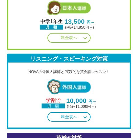
13,500
中学1年生
円～
月 額
(税込14,850円～)
料金表へ
リスニング・スピーキング対策
NOVAの外国人講師と
実践的な英会話レッスン！
10,000
学割で
円～
月 額
(税込11,000円～)
料金表へ
英検®対策