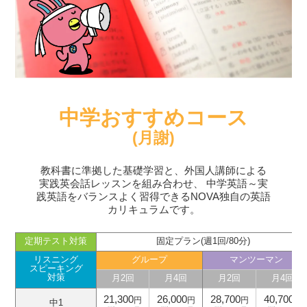
中学おすすめコース
(月謝)
教科書に準拠した基礎学習と、外国人講師による
実践英会話レッスンを組み合わせ、
中学英語～実
践英語をバランスよく習得できるNOVA独自の英語
カリキュラムです。
定期テスト対策
固定プラン(週1回/80分)
リスニング
グループ
マンツーマン
スピーキング
対策
月2回
月4回
月2回
月4回
21,300
26,000
28,700
40,700
円
円
円
円
中1