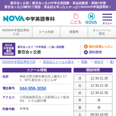
新百合ヶ丘校｜新百合ヶ丘の中学生英語塾・英会話教室・英検®対策
新百合ヶ丘(川崎市)で英語・英会話を学ぶならやっぱりNOVA中学英語専科！
NOVA中学英語専科
キャンペーン
コース内容
授業料
とは
割引
新百合ヶ丘で「中学英語」に強い英語塾
新百合ヶ丘校
NOVA中学英語専科TOP
英会話スクールを探す
関東
神奈川
東部
スクール情報
開校時間
神奈川県川崎市麻生区上麻生1-17-
住所
月
12:30-21:30
1 WTC新百合ヶ丘ビル4F
火
12:30-21:30
044-959-3050
電話番号
水
12:30-21:30
小田急線新百合ヶ丘駅南口より徒歩
アクセス
木
休
3分 りそな銀行横
金
休
中学生
対象年齢
土
09:00-18:00