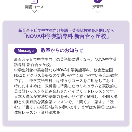
授業料
開講コース
新百合ヶ丘で
中学生向け英語・英会話教室をお探しなら
「NOVA中学英語専科 新百合ヶ丘校」
教室からのお知らせ
新百合ヶ丘で中学生向けの英語塾に通うなら、NOVA中学英
語専科 新百合ヶ丘校。
中学生対象の英会話ならNOVA中学英語専科。校舎数全国
No.1＆アクセス良好なので通いやすく続けやすい英会話教室
です。「中学英語専科」は様々なコースをご用意しており、
特におすすめは、教科書に準拠したカリキュラムと実践的な
英会話レッスンを組み合わせたハイブリッドレッスンです。
日本人講師が文法や語彙力を分かりやすく解説し、外国人講
師との実践的な英会話レッスンで、「聞く」「話す」「読
む」「書く」の英語4技能を養います。まずはお気軽に無料
体験レッスン・資料請求を！