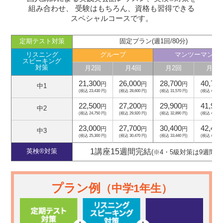
組み合わせ、
受験はもちろん、資格も習得できる
スペシャルコースです。
定期テスト対策
固定プラン(週1回/80分)
リスニング
グループ
マンツーマン
スピーキング
対策
月2回
月4回
月2回
月4回
21,300
26,000
28,700
40,700
円
円
円
中1
(税込 23,430 円)
(税込 28,600 円)
(税込 31,570 円)
(税込 44,770
22,500
27,200
29,900
41,900
円
円
円
中2
(税込 24,750 円)
(税込 29,920 円)
(税込 32,890 円)
(税込 46,090
23,000
27,700
30,400
42,400
円
円
円
中3
(税込 25,300 円)
(税込 30,470 円)
(税込 33,440 円)
(税込 46,640
1講座15週間完結
英検®対策
(※4・5級対策は9週間)
プラン例
（中学1年生）