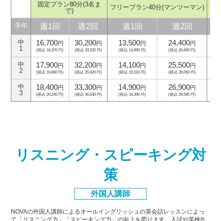
固定プラン80分
(3名ま
フリープラン40分
(マンツーマン)
フ
で)
週1回
週2回
週1回
週2回
学年
16,700
30,200
13,500
24,400
中
円
円
円
円
1
(税込 18,370 円)
(税込 33,220 円)
(税込 14,850 円)
(税込 26,840 円)
(
17,900
32,200
14,100
25,500
中
円
円
円
円
2
(税込 19,690 円)
(税込 35,420 円)
(税込 15,510 円)
(税込 28,050 円)
(
18,400
33,300
14,900
26,900
中
円
円
円
円
3
(税込 20,240 円)
(税込 36,630 円)
(税込 16,390 円)
(税込 29,590 円)
(
リスニング・スピーキング対
策
外国人講師
NOVAの外国人講師によるオールイングリッシュの英会話レッスンによっ
て「リスニング力」「スピーキング力」
の向上を図ります。入試や英検®