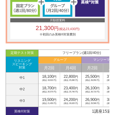
月額授業料
21,300
円
(税込23,430円)
※初回のみ英検®対策費別
定期テスト対策
フリープラン(週1回/40分)
グループ
マンツーマン
リスニング
スピーキング
月2回
月4回
月2回
月
対策
18,100
22,800
25,500
37,5
円
円
円
中1
(税込 19,910 円)
(税込 25,080 円)
(税込 28,050 円)
(税込 41,
18,700
23,400
26,100
38,1
円
円
円
中2
(税込 20,570 円)
(税込 25,740 円)
(税込 28,710 円)
(税込 41,
19,500
24,200
26,900
38,9
円
円
円
中3
(税込 21,450 円)
(税込 26,620 円)
(税込 29,590 円)
(税込 42,
1講座15週
英検®対策