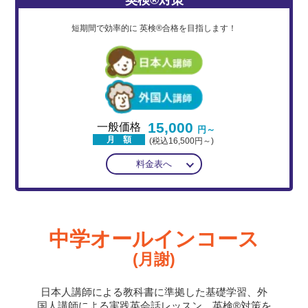
短期間で効率的に
英検®合格を目指します！
15,000
一般価格
円～
月 額
(税込16,500円～)
料金表へ
中学オールインコース
(月謝)
日本人講師による教科書に準拠した基礎学習、外
国人講師による実践英会話レッスン、英検®対策を