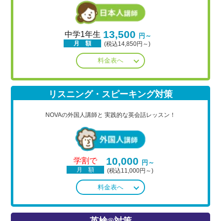
13,500
中学1年生
円～
月 額
(税込14,850円～)
料金表へ
リスニング・スピーキング対策
NOVAの外国人講師と
実践的な英会話レッスン！
10,000
学割で
円～
月 額
(税込11,000円～)
料金表へ
英検®対策