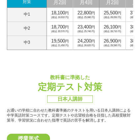
月2回
月4回
月2回
月
対策
18,100
22,800
25,500
37,5
円
円
円
中1
(税込 19,910 円)
(税込 25,080 円)
(税込 28,050 円)
(税込 41,
18,700
23,400
26,100
38,1
円
円
円
中2
(税込 20,570 円)
(税込 25,740 円)
(税込 28,710 円)
(税込 41,
19,500
24,200
26,900
38,9
円
円
円
中3
(税込 21,450 円)
(税込 26,620 円)
(税込 29,590 円)
(税込 42,
教科書に準拠した
定期テスト対策
日本人講師
お通いの学校に合わせた教科書準拠のテキストを用いる日本人講師による
中学英語対策コースです。
定期テストや志望校合格を目指した高校受験対
策等、学習状況に合わせた指導で英語の苦手を解消します。
授業形式