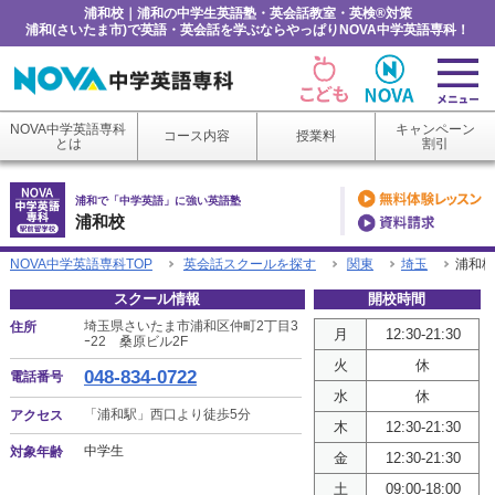
浦和校｜浦和の中学生英語塾・英会話教室・英検®対策
浦和(さいたま市)で英語・英会話を学ぶならやっぱりNOVA中学英語専科！
NOVA中学英語専科
キャンペーン
コース内容
授業料
とは
割引
浦和で「中学英語」に強い英語塾
浦和校
NOVA中学英語専科TOP
英会話スクールを探す
関東
埼玉
浦和校
スクール情報
開校時間
埼玉県さいたま市浦和区仲町2丁目3
住所
月
12:30-21:30
ｰ22 桑原ビル2F
火
休
048-834-0722
電話番号
水
休
「浦和駅」西口より徒歩5分
アクセス
木
12:30-21:30
中学生
対象年齢
金
12:30-21:30
土
09:00-18:00