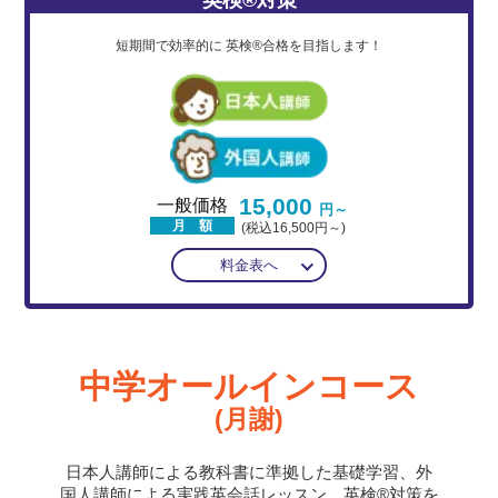
短期間で効率的に
英検®合格を目指します！
15,000
一般価格
円～
月 額
(税込16,500円～)
料金表へ
中学オールインコース
(月謝)
日本人講師による教科書に準拠した基礎学習、外
国人講師による実践英会話レッスン、英検®対策を