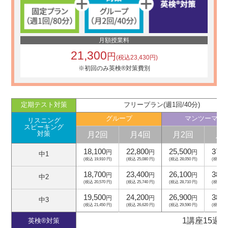
月額授業料
21,300
円
(税込23,430円)
※初回のみ英検®対策費別
定期テスト対策
フリープラン(週1回/40分)
グループ
マンツーマン
リスニング
スピーキング
月2回
月4回
月2回
月
対策
18,100
22,800
25,500
37,5
円
円
円
中1
(税込 19,910 円)
(税込 25,080 円)
(税込 28,050 円)
(税込 41,
18,700
23,400
26,100
38,1
円
円
円
中2
(税込 20,570 円)
(税込 25,740 円)
(税込 28,710 円)
(税込 41,
19,500
24,200
26,900
38,9
円
円
円
中3
(税込 21,450 円)
(税込 26,620 円)
(税込 29,590 円)
(税込 42,
1講座15週
英検®対策