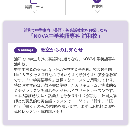
授業料
開講コース
浦和で
中学生向け英語・英会話教室をお探しなら
「NOVA中学英語専科 浦和校」
教室からのお知らせ
浦和で中学生向けの英語塾に通うなら、NOVA中学英語専科
浦和校。
中学生対象の英会話ならNOVA中学英語専科。校舎数全国
No.1＆アクセス良好なので通いやすく続けやすい英会話教室
です。「中学英語専科」は様々なコースをご用意しており、
特におすすめは、教科書に準拠したカリキュラムと実践的な
英会話レッスンを組み合わせたハイブリッドレッスンです。
日本人講師が文法や語彙力を分かりやすく解説し、外国人講
師との実践的な英会話レッスンで、「聞く」「話す」「読
む」「書く」の英語4技能を養います。まずはお気軽に無料
体験レッスン・資料請求を！